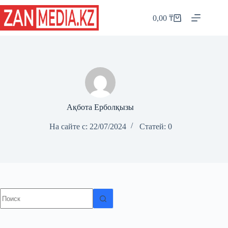
Перейти
к
0,00
₸
Корзина
сути
Ақбота Ерболқызы
На сайте с: 22/07/2024
Статей: 0
Ничего
не
найдено