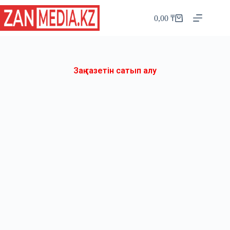
0,00
₸
Заң газетін сатып алу