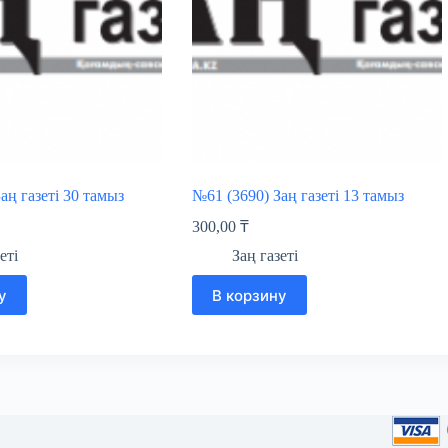
аң газеті 30 тамыз
№61 (3690) Заң газеті 13 тамыз
300,00
₸
еті
Заң газеті
у
В корзину