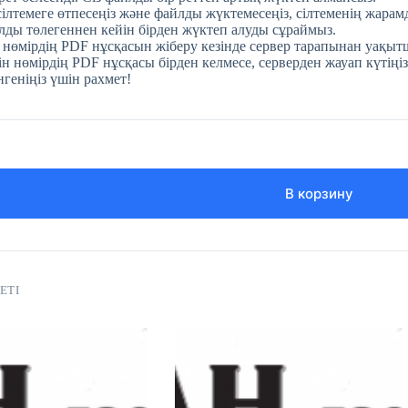
 сілтемеге өтпесеңіз және файлды жүктемесеңіз, сілтеменің жара
ды төлегеннен кейін бірден жүктеп алуды сұраймыз.
 нөмірдің PDF нұсқасын жіберу кезінде сервер тарапынан уақытш
н нөмірдің PDF нұсқасы бірден келмесе, серверден жауап күтіңіз
нгеніңіз үшін рахмет!
В корзину
ЕТІ