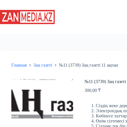
Перейти
к
сути
Главная
Заң газеті
№11 (3739) Заң газеті 11 ақпан
№11 (3739) Заң газеті
300,00
₸
Сіздің жеке дере
Электрондық пош
Көбінесе хаттар
Өнім сілтемесі 
Сілтеме тек бір