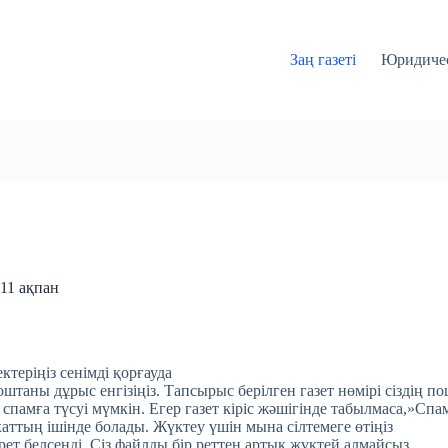
Заң газеті
Юридичес
 11 ақпан
ктеріңіз сенімді қорғауда
таны дұрыс енгізіңіз. Тапсырыс берілген газет нөмірі сіздің по
 спамға түсуі мүмкін. Егер газет кіріс жәшігінде табылмаса,»Спа
хаттың ішінде болады. Жүктеу үшін мына сілтемеге өтіңіз
 рет белсенді. Сіз файлды бір реттен артық жүктей алмайсыз.