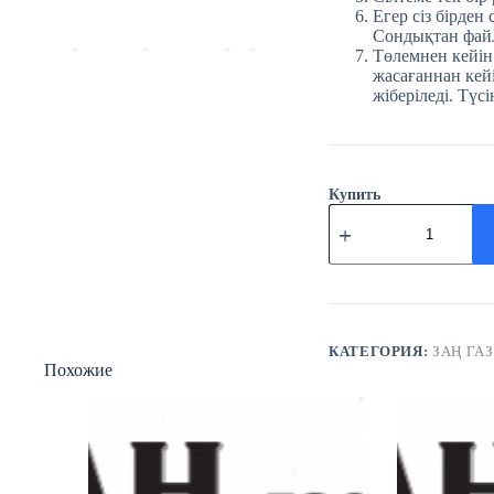
Егер сіз бірден
Сондықтан файл
Төлемнен кейін
жасағаннан кейі
жіберіледі. Түсі
Купить
Количество
товара
№11
(3739)
Заң
газеті
11
ақпан
КАТЕГОРИЯ:
ЗАҢ ГАЗ
Похожие