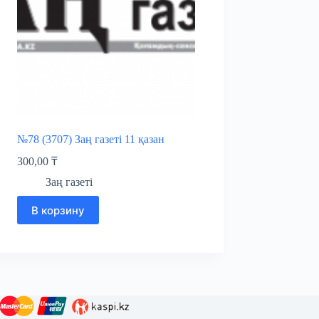
№78 (3707) Заң газеті 11 қазан
300,00
₸
Заң газеті
В корзину