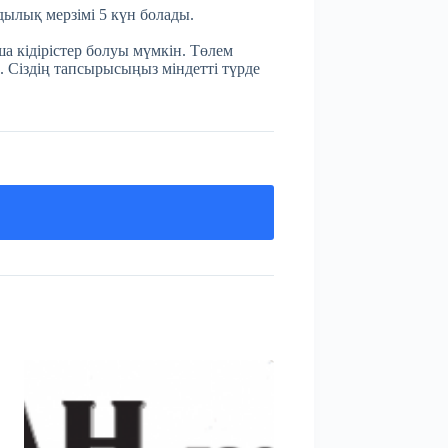
мдылық мерзімі 5 күн болады.
а кідірістер болуы мүмкін. Төлем
. Сіздің тапсырысыңыз міндетті түрде