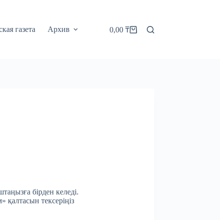
кая газета
Архив
0,00
₸
Корзина
штаңызға бірден келеді.
м» қалтасын тексеріңіз