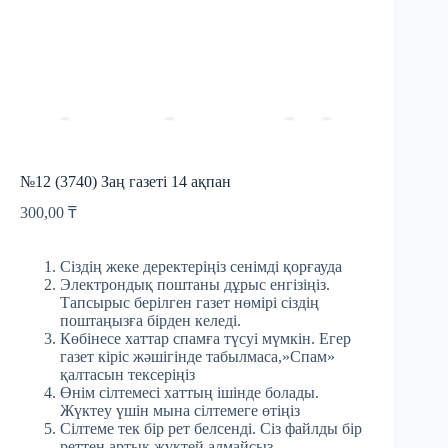
№12 (3740) Заң газеті 14 ақпан
300,00
₸
Сіздің жеке деректеріңіз сенімді қорғауда
Электрондық поштаны дұрыс енгізіңіз.
Тапсырыс берілген газет нөмірі сіздің
поштаңызға бірден келеді.
Көбінесе хаттар спамға түсуі мүмкін. Егер
газет кіріс жәшігінде табылмаса,»Спам»
қалтасын тексеріңіз
Өнім сілтемесі хаттың ішінде болады.
Жүктеу үшін мына сілтемеге өтіңіз
Сілтеме тек бір рет белсенді. Сіз файлды бір
реттен артық жүктей алмайсыз.