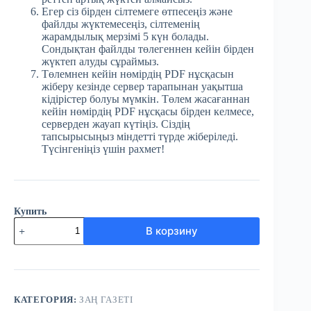
Егер сіз бірден сілтемеге өтпесеңіз және
файлды жүктемесеңіз, сілтеменің
жарамдылық мерзімі 5 күн болады.
Сондықтан файлды төлегеннен кейін бірден
жүктеп алуды сұраймыз.
Төлемнен кейін нөмірдің PDF нұсқасын
жіберу кезінде сервер тарапынан уақытша
кідірістер болуы мүмкін. Төлем жасағаннан
кейін нөмірдің PDF нұсқасы бірден келмесе,
серверден жауап күтіңіз. Сіздің
тапсырысыңыз міндетті түрде жіберіледі.
Түсінгеніңіз үшін рахмет!
Купить
Количество
В корзину
товара
№12
(3740)
Заң
газеті
14
КАТЕГОРИЯ:
ЗАҢ ГАЗЕТІ
ақпан