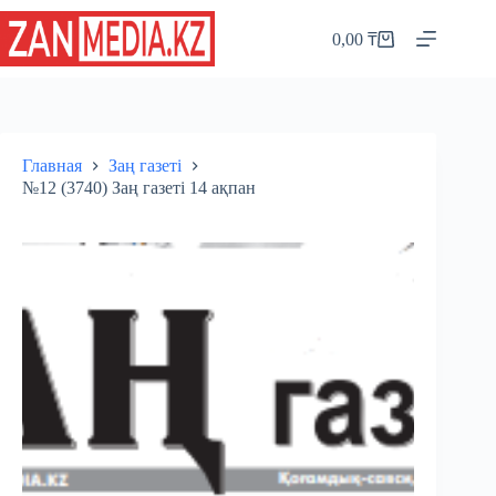
Перейти
к
0,00
₸
Корзина
сути
Главная
Заң газеті
№12 (3740) Заң газеті 14 ақпан