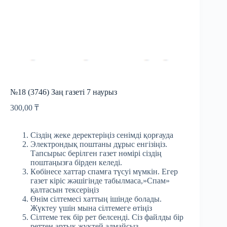
№18 (3746) Заң газеті 7 наурыз
300,00
₸
Сіздің жеке деректеріңіз сенімді қорғауда
Электрондық поштаны дұрыс енгізіңіз.
Тапсырыс берілген газет нөмірі сіздің
поштаңызға бірден келеді.
Көбінесе хаттар спамға түсуі мүмкін. Егер
газет кіріс жәшігінде табылмаса,»Спам»
қалтасын тексеріңіз
Өнім сілтемесі хаттың ішінде болады.
Жүктеу үшін мына сілтемеге өтіңіз
Сілтеме тек бір рет белсенді. Сіз файлды бір
реттен артық жүктей алмайсыз.