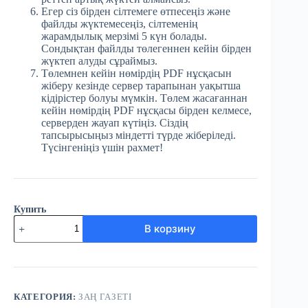
Егер сіз бірден сілтемеге өтпесеңіз және
файлды жүктемесеңіз, сілтеменің
жарамдылық мерзімі 5 күн болады.
Сондықтан файлды төлегеннен кейін бірден
жүктеп алуды сұраймыз.
Төлемнен кейін нөмірдің PDF нұсқасын
жіберу кезінде сервер тарапынан уақытша
кідірістер болуы мүмкін. Төлем жасағаннан
кейін нөмірдің PDF нұсқасы бірден келмесе,
серверден жауап күтіңіз. Сіздің
тапсырысыңыз міндетті түрде жіберіледі.
Түсінгеніңіз үшін рахмет!
Купить
Количество
В корзину
товара
№18
(3746)
Заң
газеті
7
КАТЕГОРИЯ:
ЗАҢ ГАЗЕТІ
наурыз