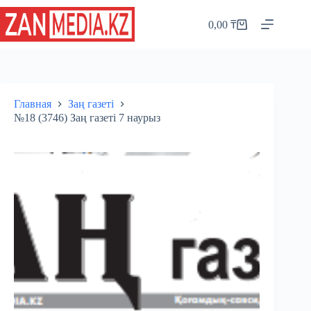
Перейти
к
0,00
₸
Корзина
сути
Главная
Заң газеті
№18 (3746) Заң газеті 7 наурыз