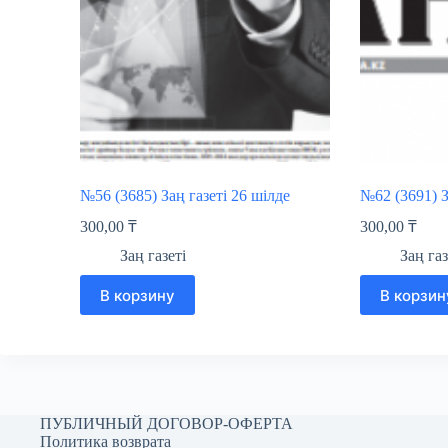
№56 (3685) Заң газеті 26 шілде
№62 (3691) З
300,00
₸
300,00
₸
Заң газеті
Заң газ
В корзину
В корзин
ПУБЛИЧНЫЙ ДОГОВОР-ОФЕРТА
Политика возврата