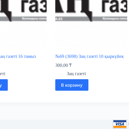
аң газеті 16 тамыз
№69 (3698) Заң газеті 10 қыркүйек
300,00
₸
еті
Заң газеті
у
В корзину