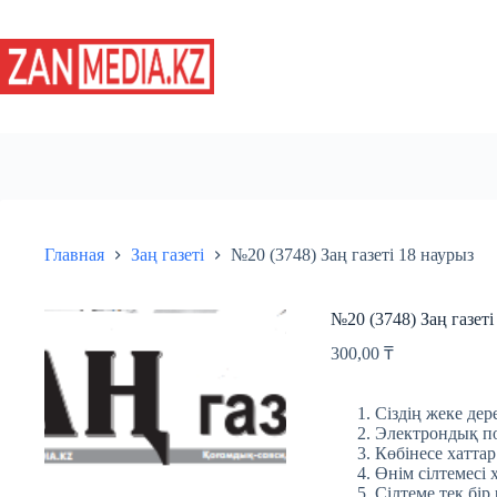
Перейти
к
сути
Главная
Заң газеті
№20 (3748) Заң газеті 18 наурыз
№20 (3748) Заң газеті
300,00
₸
Сіздің жеке дере
Электрондық пош
Көбінесе хаттар
Өнім сілтемесі 
Сілтеме тек бір