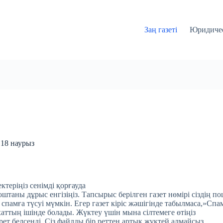
Заң газеті
Юридичес
 18 наурыз
ктеріңіз сенімді қорғауда
таны дұрыс енгізіңіз. Тапсырыс берілген газет нөмірі сіздің по
 спамға түсуі мүмкін. Егер газет кіріс жәшігінде табылмаса,»Спа
хаттың ішінде болады. Жүктеу үшін мына сілтемеге өтіңіз
 рет белсенді. Сіз файлды бір реттен артық жүктей алмайсыз.