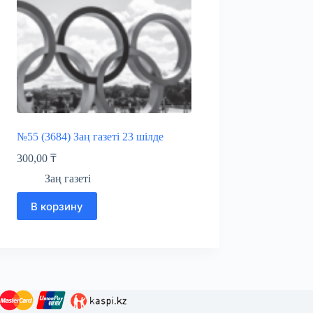
№55 (3684) Заң газеті 23 шілде
300,00
₸
Заң газеті
В корзину