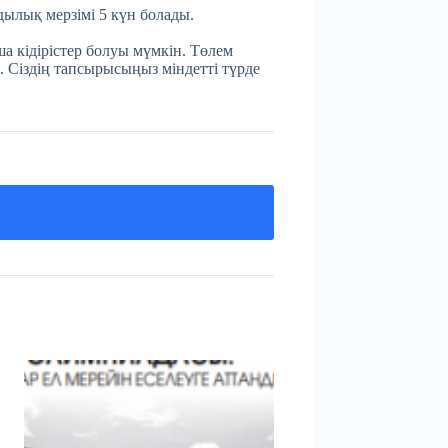
мдылық мерзімі 5 күн болады.
а кідірістер болуы мүмкін. Төлем
. Сіздің тапсырысыңыз міндетті түрде