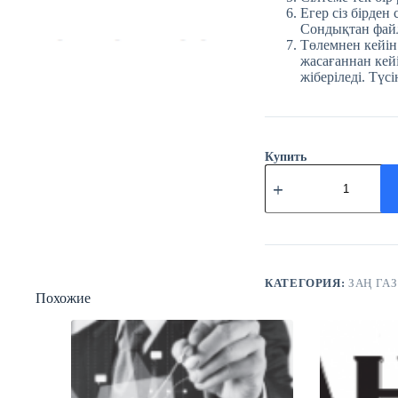
Егер сіз бірден
Сондықтан файл
Төлемнен кейін
жасағаннан кейі
жіберіледі. Түсі
Купить
Количество
товара
№20
(3748)
Заң
газеті
18
наурыз
КАТЕГОРИЯ:
ЗАҢ ГАЗ
Похожие