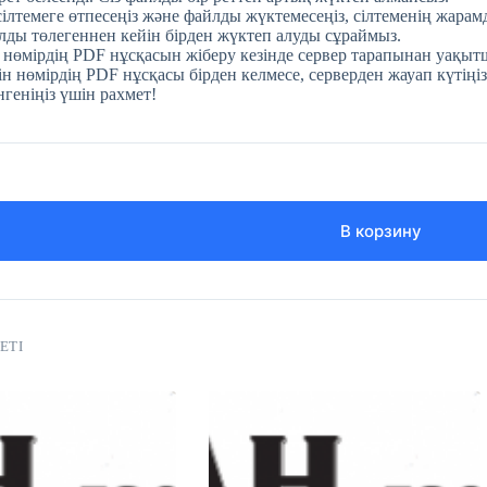
 сілтемеге өтпесеңіз және файлды жүктемесеңіз, сілтеменің жара
ды төлегеннен кейін бірден жүктеп алуды сұраймыз.
 нөмірдің PDF нұсқасын жіберу кезінде сервер тарапынан уақытш
н нөмірдің PDF нұсқасы бірден келмесе, серверден жауап күтіңіз
нгеніңіз үшін рахмет!
В корзину
ЕТІ