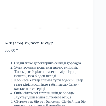
№28 (3756) Заң газеті 18 сәуір
300,00
₸
Сіздің жеке деректеріңіз сенімді қорғауда
Электрондық поштаны дұрыс енгізіңіз.
Тапсырыс берілген газет нөмірі сіздің
поштаңызға бірден келеді.
Көбінесе хаттар спамға түсуі мүмкін. Егер
газет кіріс жәшігінде табылмаса,»Спам»
қалтасын тексеріңіз
Өнім сілтемесі хаттың ішінде болады.
Жүктеу үшін мына сілтемеге өтіңіз
Сілтеме тек бір рет белсенді. Сіз файлды бір
реттен артық жүктей алмайсыз.