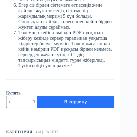
Егер сіз бірден сілтемеге өтпесеңіз және
файлды жүктемесеңіз, сілтеменің
жарамдылық мерзімі 5 күн болады.
Сондықтан файлды төлегеннен кейін бірден
жүктеп алуды сұраймыз.
Төлемнен кейін нөмірдің PDF нұсқасын
жіберу кезінде сервер тарапынан уақытша
кідірістер болуы мүмкін. Төлем жасағаннан
кейін нөмірдің PDF нұсқасы бірден келмесе,
серверден жауап күтіңіз. Сіздің
тапсырысыңыз міндетті түрде жіберіледі.
Түсінгеніңіз үшін рахмет!
Купить
Количество
В корзину
товара
№28
(3756)
Заң
газеті
18
КАТЕГОРИЯ:
ЗАҢ ГАЗЕТІ
сәуір