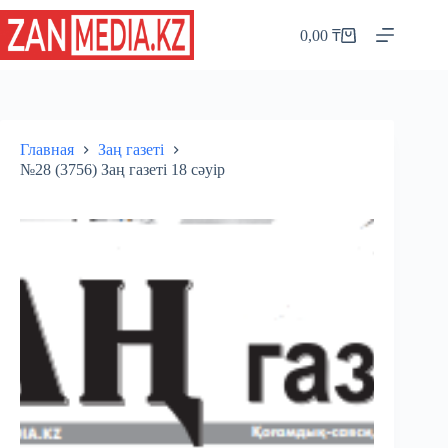
Перейти
к
0,00
₸
Корзина
сути
Главная
Заң газеті
№28 (3756) Заң газеті 18 сәуір