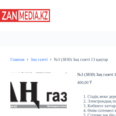
Перейти
к
сути
Главная
Заң газеті
№3 (3830) Заң газеті 13 қаңтар
№3 (3830) Заң газеті 
400,00
₸
Сіздің жеке дере
Электрондық пош
Көбінесе хаттар
Өнім сілтемесі 
Сілтеме тек бір