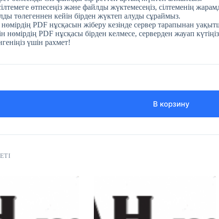
 сілтемеге өтпесеңіз және файлды жүктемесеңіз, сілтеменің жара
ды төлегеннен кейін бірден жүктеп алуды сұраймыз.
 нөмірдің PDF нұсқасын жіберу кезінде сервер тарапынан уақытш
н нөмірдің PDF нұсқасы бірден келмесе, серверден жауап күтіңіз
нгеніңіз үшін рахмет!
В корзину
ЕТІ