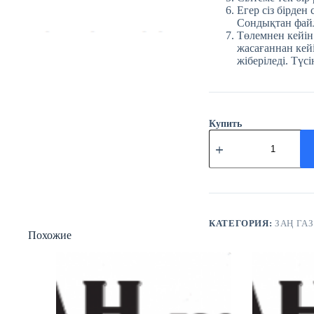
Егер сіз бірден
Сондықтан файл
Төлемнен кейін
жасағаннан кейі
жіберіледі. Түсі
Купить
Количество
товара
№3
(3830)
Заң
газеті
13
қаңтар
КАТЕГОРИЯ:
ЗАҢ ГАЗ
Похожие