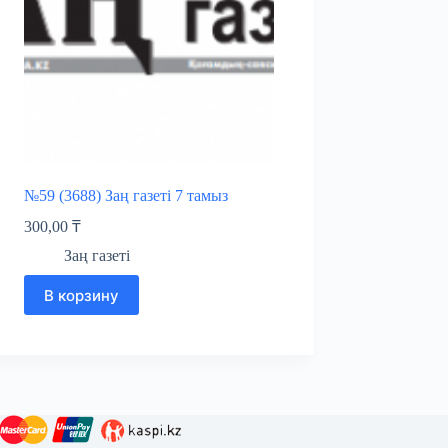
№59 (3688) Заң газеті 7 тамыз
300,00
₸
Заң газеті
В корзину