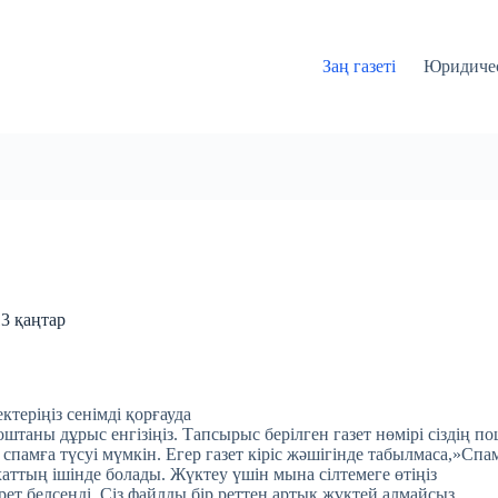
Заң газеті
Юридичес
13 қаңтар
ктеріңіз сенімді қорғауда
таны дұрыс енгізіңіз. Тапсырыс берілген газет нөмірі сіздің по
 спамға түсуі мүмкін. Егер газет кіріс жәшігінде табылмаса,»Спа
хаттың ішінде болады. Жүктеу үшін мына сілтемеге өтіңіз
 рет белсенді. Сіз файлды бір реттен артық жүктей алмайсыз.