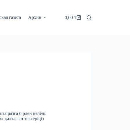
кая газета
Архив
0,00
₸
Корзина
штаңызға бірден келеді.
м» қалтасын тексеріңіз