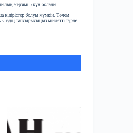
мдылық мерзімі 5 күн болады.
а кідірістер болуы мүмкін. Төлем
. Сіздің тапсырысыңыз міндетті түрде