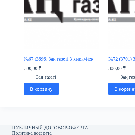
№67 (3696) Заң газеті 3 қыркүйек
№72 (3701) З
300,00
₸
300,00
₸
Заң газеті
Заң газ
В корзину
В корзин
ПУБЛИЧНЫЙ ДОГОВОР-ОФЕРТА
Политика возврата