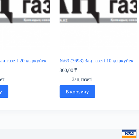
аң газеті 20 қыркүйек
№69 (3698) Заң газеті 10 қыркүйек
300,00
₸
еті
Заң газеті
у
В корзину