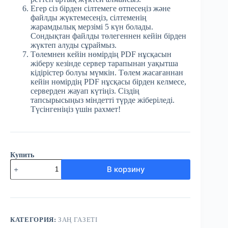
Егер сіз бірден сілтемеге өтпесеңіз және
файлды жүктемесеңіз, сілтеменің
жарамдылық мерзімі 5 күн болады.
Сондықтан файлды төлегеннен кейін бірден
жүктеп алуды сұраймыз.
Төлемнен кейін нөмірдің PDF нұсқасын
жіберу кезінде сервер тарапынан уақытша
кідірістер болуы мүмкін. Төлем жасағаннан
кейін нөмірдің PDF нұсқасы бірден келмесе,
серверден жауап күтіңіз. Сіздің
тапсырысыңыз міндетті түрде жіберіледі.
Түсінгеніңіз үшін рахмет!
Купить
Количество
В корзину
товара
№32
(3859)
Заң
газеті
1
КАТЕГОРИЯ:
ЗАҢ ГАЗЕТІ
мамыр