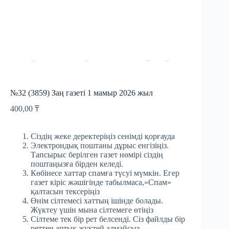
№32 (3859) Заң газеті 1 мамыр 2026 жыл
400,00
₸
Сіздің жеке деректеріңіз сенімді қорғауда
Электрондық поштаны дұрыс енгізіңіз.
Тапсырыс берілген газет нөмірі сіздің
поштаңызға бірден келеді.
Көбінесе хаттар спамға түсуі мүмкін. Егер
газет кіріс жәшігінде табылмаса,»Спам»
қалтасын тексеріңіз
Өнім сілтемесі хаттың ішінде болады.
Жүктеу үшін мына сілтемеге өтіңіз
Сілтеме тек бір рет белсенді. Сіз файлды бір
реттен артық жүктей алмайсыз.