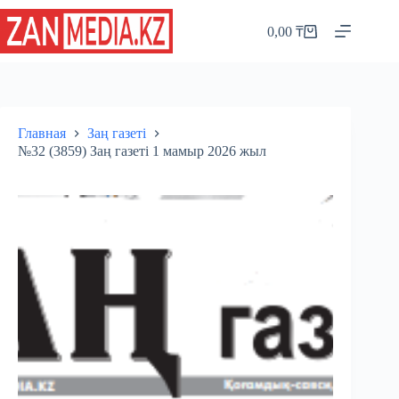
Перейти
к
0,00
₸
Корзина
сути
Главная
Заң газеті
№32 (3859) Заң газеті 1 мамыр 2026 жыл