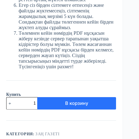
Егер сіз бірден сілтемеге өтпесеңіз және
файлды жүктемесеңіз, сілтеменің
жарамдылық мерзімі 5 күн болады.
Сондықтан файлды төлегеннен кейін бірден
жүктеп алуды сұраймыз.
Төлемнен кейін нөмірдің PDF нұсқасын
жіберу кезінде сервер тарапынан уақытша
кідірістер болуы мүмкін. Төлем жасағаннан
кейін нөмірдің PDF нұсқасы бірден келмесе,
серверден жауап күтіңіз. Сіздің
тапсырысыңыз міндетті түрде жіберіледі.
Түсінгеніңіз үшін рахмет!
Купить
Количество
В корзину
товара
№34
(3861)
Заң
газеті
12
КАТЕГОРИЯ:
ЗАҢ ГАЗЕТІ
мамыр