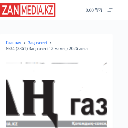
Перейти
к
0,00
₸
Корзина
сути
Главная
Заң газеті
№34 (3861) Заң газеті 12 мамыр 2026 жыл