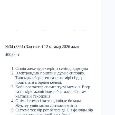
№34 (3861) Заң газеті 12 мамыр 2026 жыл
400,00
₸
Сіздің жеке деректеріңіз сенімді қорғауда
Электрондық поштаны дұрыс енгізіңіз.
Тапсырыс берілген газет нөмірі сіздің
поштаңызға бірден келеді.
Көбінесе хаттар спамға түсуі мүмкін. Егер
газет кіріс жәшігінде табылмаса,»Спам»
қалтасын тексеріңіз
Өнім сілтемесі хаттың ішінде болады.
Жүктеу үшін мына сілтемеге өтіңіз
Сілтеме тек бір рет белсенді. Сіз файлды бір
реттен артық жүктей алмайсыз.