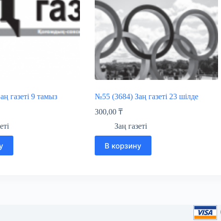
аң газеті 9 тамыз
№55 (3684) Заң газеті 23 шілде
300,00
₸
еті
Заң газеті
у
В корзину