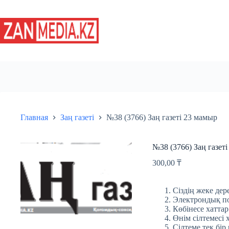
Перейти
к
сути
Главная
Заң газеті
№38 (3766) Заң газеті 23 мамыр
№38 (3766) Заң газет
300,00
₸
Сіздің жеке дере
Электрондық пош
Көбінесе хаттар
Өнім сілтемесі 
Сілтеме тек бір