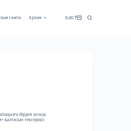
кая газета
Архив
0,00
₸
Корзина
штаңызға бірден келеді.
м» қалтасын тексеріңіз