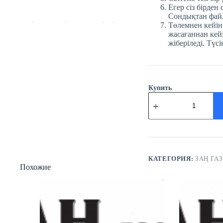
Егер сіз бірден
Сондықтан файл
Төлемнен кейін
жасағаннан кейі
жіберіледі. Түсі
Купить
Количество
товара
№38
(3766)
Заң
газеті
23
мамыр
КАТЕГОРИЯ:
ЗАҢ ГАЗ
Похожие