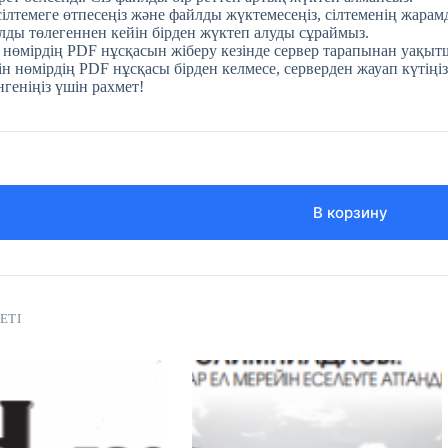
 сілтемеге өтпесеңіз және файлды жүктемесеңіз, сілтеменің жара
ды төлегеннен кейін бірден жүктеп алуды сұраймыз.
 нөмірдің PDF нұсқасын жіберу кезінде сервер тарапынан уақытш
н нөмірдің PDF нұсқасы бірден келмесе, серверден жауап күтіңіз
нгеніңіз үшін рахмет!
В корзину
ЕТІ