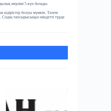
мдылық мерзімі 5 күн болады.
а кідірістер болуы мүмкін. Төлем
. Сіздің тапсырысыңыз міндетті түрде