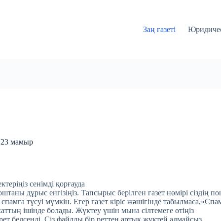
Заң газеті
Юридичес
і 23 мамыр
ктеріңіз сенімді қорғауда
таны дұрыс енгізіңіз. Тапсырыс берілген газет нөмірі сіздің по
 спамға түсуі мүмкін. Егер газет кіріс жәшігінде табылмаса,»Спа
хаттың ішінде болады. Жүктеу үшін мына сілтемеге өтіңіз
 рет белсенді. Сіз файлды бір реттен артық жүктей алмайсыз.