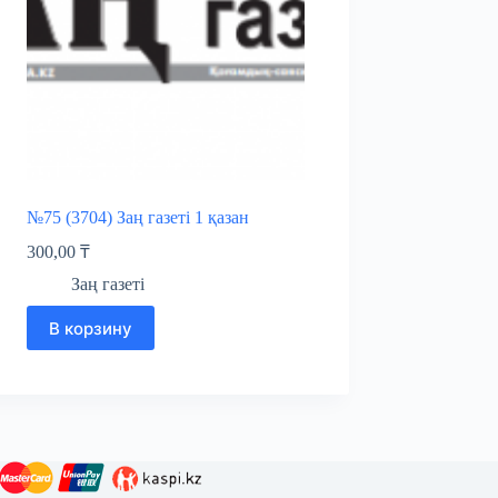
№75 (3704) Заң газеті 1 қазан
300,00
₸
Заң газеті
В корзину