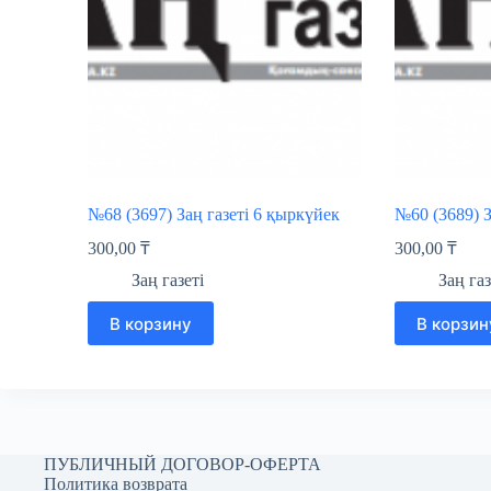
№68 (3697) Заң газеті 6 қыркүйек
№60 (3689) З
300,00
₸
300,00
₸
Заң газеті
Заң газ
В корзину
В корзин
ПУБЛИЧНЫЙ ДОГОВОР-ОФЕРТА
Политика возврата