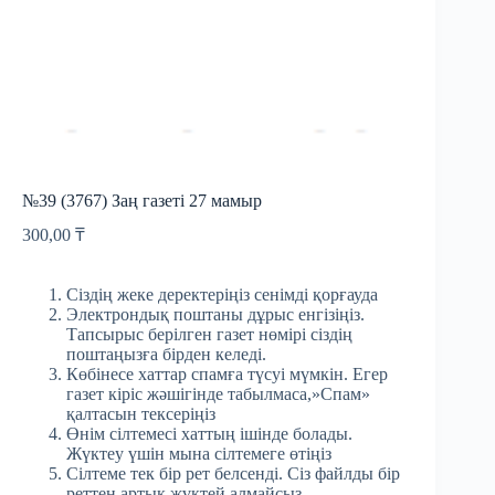
№39 (3767) Заң газеті 27 мамыр
300,00
₸
Сіздің жеке деректеріңіз сенімді қорғауда
Электрондық поштаны дұрыс енгізіңіз.
Тапсырыс берілген газет нөмірі сіздің
поштаңызға бірден келеді.
Көбінесе хаттар спамға түсуі мүмкін. Егер
газет кіріс жәшігінде табылмаса,»Спам»
қалтасын тексеріңіз
Өнім сілтемесі хаттың ішінде болады.
Жүктеу үшін мына сілтемеге өтіңіз
Сілтеме тек бір рет белсенді. Сіз файлды бір
реттен артық жүктей алмайсыз.