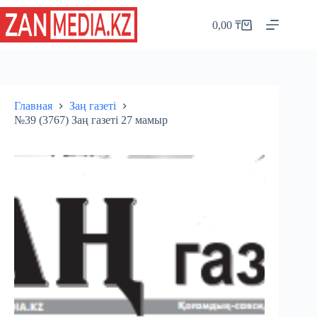
Перейти
к
0,00
₸
Корзина
сути
Главная
Заң газеті
№39 (3767) Заң газеті 27 мамыр