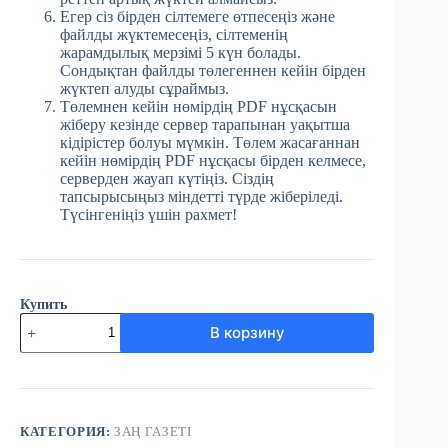
Егер сіз бірден сілтемеге өтпесеңіз және
файлды жүктемесеңіз, сілтеменің
жарамдылық мерзімі 5 күн болады.
Сондықтан файлды төлегеннен кейін бірден
жүктеп алуды сұраймыз.
Төлемнен кейін нөмірдің PDF нұсқасын
жіберу кезінде сервер тарапынан уақытша
кідірістер болуы мүмкін. Төлем жасағаннан
кейін нөмірдің PDF нұсқасы бірден келмесе,
серверден жауап күтіңіз. Сіздің
тапсырысыңыз міндетті түрде жіберіледі.
Түсінгеніңіз үшін рахмет!
Купить
Количество
В корзину
товара
№39
(3767)
Заң
газеті
27
КАТЕГОРИЯ:
ЗАҢ ГАЗЕТІ
мамыр