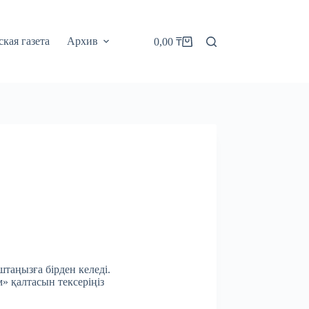
кая газета
Архив
0,00
₸
Корзина
штаңызға бірден келеді.
м» қалтасын тексеріңіз