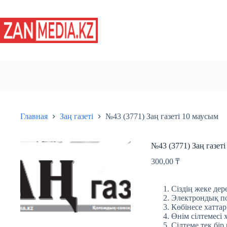
Перейти
к
сути
Главная
Заң газеті
№43 (3771) Заң газеті 10 маусым
№43 (3771) Заң газет
300,00
₸
Сіздің жеке дере
Электрондық пош
Көбінесе хаттар
Өнім сілтемесі 
Сілтеме тек бір