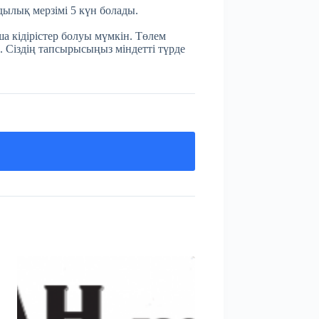
мдылық мерзімі 5 күн болады.
а кідірістер болуы мүмкін. Төлем
. Сіздің тапсырысыңыз міндетті түрде