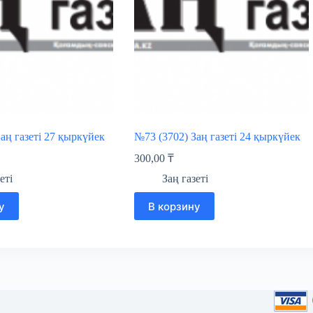
аң газеті 27 қыркүйек
№73 (3702) Заң газеті 24 қыркүйек
300,00
₸
еті
Заң газеті
у
В корзину