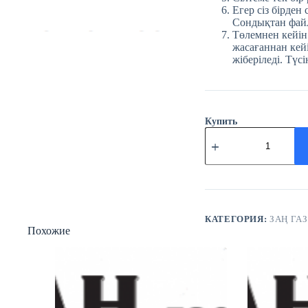
Егер сіз бірден
Сондықтан файл
Төлемнен кейін
жасағаннан кейі
жіберіледі. Түсі
Купить
Количество
товара
№43
(3771)
Заң
газеті
10
маусым
КАТЕГОРИЯ:
ЗАҢ ГАЗ
Похожие