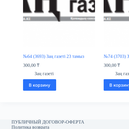
№64 (3693) Заң газеті 23 тамыз
№74 (3703) З
300,00
₸
300,00
₸
Заң газеті
Заң газ
В корзину
В корзин
ПУБЛИЧНЫЙ ДОГОВОР-ОФЕРТА
Политика возврата