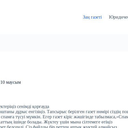
Заң газеті
Юридичес
і 10 маусым
ктеріңіз сенімді қорғауда
таны дұрыс енгізіңіз. Тапсырыс берілген газет нөмірі сіздің по
 спамға түсуі мүмкін. Егер газет кіріс жәшігінде табылмаса,»Спа
хаттың ішінде болады. Жүктеу үшін мына сілтемеге өтіңіз
 рет белсенді. Сіз файлды бір реттен артық жүктей алмайсыз.