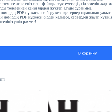
 сілтемеге өтпесеңіз және файлды жүктемесеңіз, сілтеменің жара
ды төлегеннен кейін бірден жүктеп алуды сұраймыз.
 нөмірдің PDF нұсқасын жіберу кезінде сервер тарапынан уақытш
н нөмірдің PDF нұсқасы бірден келмесе, серверден жауап күтіңіз
нгеніңіз үшін рахмет!
В корзину
ЕТІ