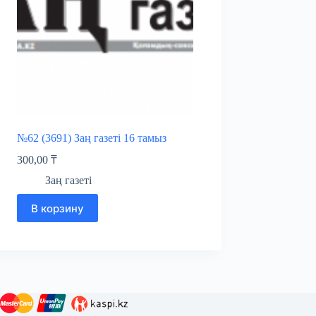
№62 (3691) Заң газеті 16 тамыз
300,00
₸
Заң газеті
В корзину