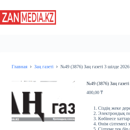
Перейти
к
сути
Главная
Заң газеті
№49 (3876) Заң газеті 3 шілде 202
№49 (3876) Заң газет
400,00
₸
Сіздің жеке дере
Электрондық пош
Көбінесе хаттар
Өнім сілтемесі 
Сілтеме тек бір