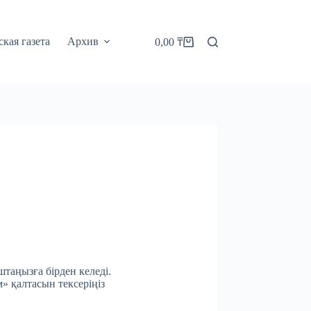
кая газета
Архив
0,00
₸
Корзина
штаңызға бірден келеді.
м» қалтасын тексеріңіз