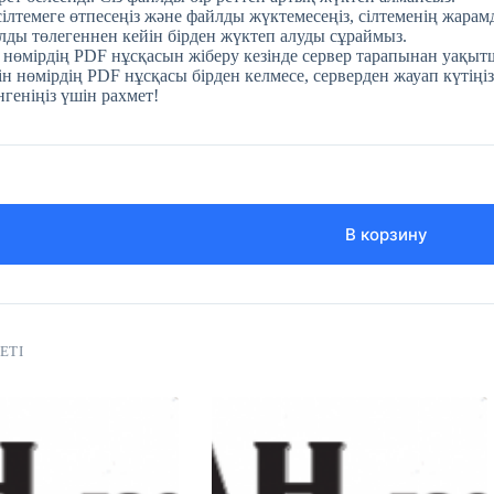
 сілтемеге өтпесеңіз және файлды жүктемесеңіз, сілтеменің жара
ды төлегеннен кейін бірден жүктеп алуды сұраймыз.
 нөмірдің PDF нұсқасын жіберу кезінде сервер тарапынан уақытш
н нөмірдің PDF нұсқасы бірден келмесе, серверден жауап күтіңіз
нгеніңіз үшін рахмет!
В корзину
ЕТІ