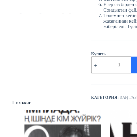
Егер сіз бірден
Сондықтан файл
Төлемнен кейін
жасағаннан кейі
жіберіледі. Түсі
Купить
Количество
товара
№49
(3876)
Заң
газеті
3
шілде
КАТЕГОРИЯ:
ЗАҢ ГАЗ
2026
Похожие
жыл