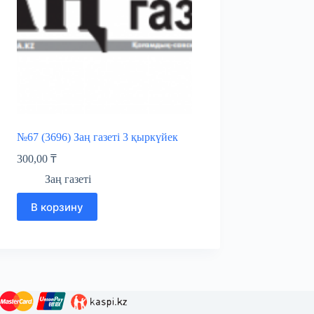
№67 (3696) Заң газеті 3 қыркүйек
300,00
₸
Заң газеті
В корзину