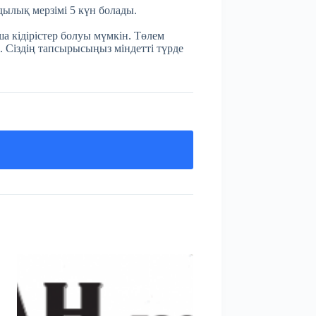
мдылық мерзімі 5 күн болады.
а кідірістер болуы мүмкін. Төлем
. Сіздің тапсырысыңыз міндетті түрде