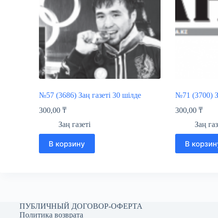
№57 (3686) Заң газеті 30 шілде
№71 (3700) З
300,00
₸
300,00
₸
Заң газеті
Заң газ
В корзину
В корзин
ПУБЛИЧНЫЙ ДОГОВОР-ОФЕРТА
Политика возврата