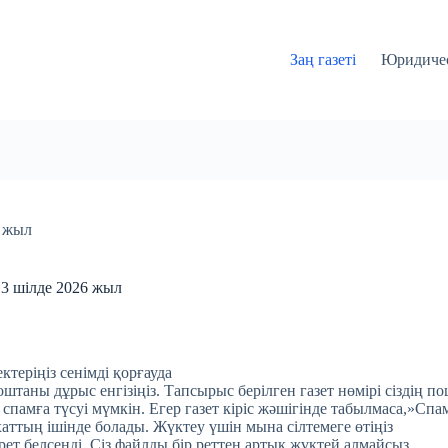
Заң газеті
Юридичес
6 жыл
і 3 шілде 2026 жыл
ктеріңіз сенімді қорғауда
таны дұрыс енгізіңіз. Тапсырыс берілген газет нөмірі сіздің по
 спамға түсуі мүмкін. Егер газет кіріс жәшігінде табылмаса,»Спа
хаттың ішінде болады. Жүктеу үшін мына сілтемеге өтіңіз
 рет белсенді. Сіз файлды бір реттен артық жүктей алмайсыз.