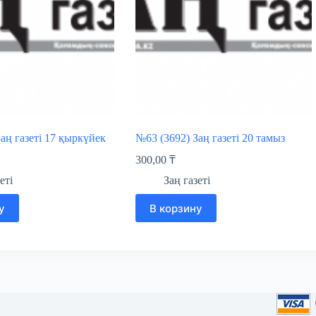
аң газеті 17 қыркүйек
№63 (3692) Заң газеті 20 тамыз
300,00
₸
еті
Заң газеті
у
В корзину