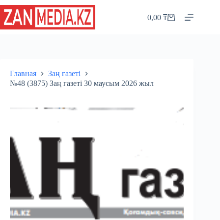
Перейти
к
0,00
₸
Корзина
сути
Главная
Заң газеті
№48 (3875) Заң газеті 30 маусым 2026 жыл