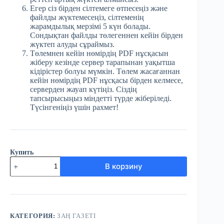
Егер сіз бірден сілтемеге өтпесеңіз және
файлды жүктемесеңіз, сілтеменің
жарамдылық мерзімі 5 күн болады.
Сондықтан файлды төлегеннен кейін бірден
жүктеп алуды сұраймыз.
Төлемнен кейін нөмірдің PDF нұсқасын
жіберу кезінде сервер тарапынан уақытша
кідірістер болуы мүмкін. Төлем жасағаннан
кейін нөмірдің PDF нұсқасы бірден келмесе,
серверден жауап күтіңіз. Сіздің
тапсырысыңыз міндетті түрде жіберіледі.
Түсінгеніңіз үшін рахмет!
Купить
Количество
В корзину
товара
№48
(3875)
Заң
газеті
30
КАТЕГОРИЯ:
ЗАҢ ГАЗЕТІ
маусым