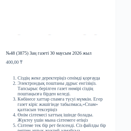
№48 (3875) Заң газеті 30 маусым 2026 жыл
400,00
₸
Сіздің жеке деректеріңіз сенімді қорғауда
Электрондық поштаны дұрыс енгізіңіз.
Тапсырыс берілген газет нөмірі сіздің
поштаңызға бірден келеді.
Көбінесе хаттар спамға түсуі мүмкін. Егер
газет кіріс жәшігінде табылмаса,»Спам»
қалтасын тексеріңіз
Өнім сілтемесі хаттың ішінде болады.
Жүктеу үшін мына сілтемеге өтіңіз
Сілтеме тек бір рет белсенді. Сіз файлды бір
реттен артық жүктей алмайсыз.