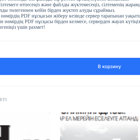
 сілтемеге өтпесеңіз және файлды жүктемесеңіз, сілтеменің жара
ды төлегеннен кейін бірден жүктеп алуды сұраймыз.
 нөмірдің PDF нұсқасын жіберу кезінде сервер тарапынан уақытш
н нөмірдің PDF нұсқасы бірден келмесе, серверден жауап күтіңіз
нгеніңіз үшін рахмет!
В корзину
ЕТІ