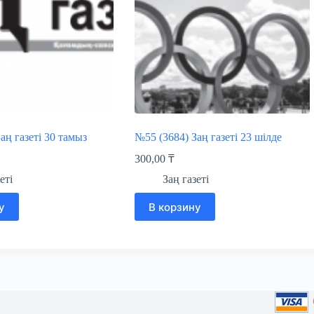
аң газеті 30 тамыз
№55 (3684) Заң газеті 23 шілде
300,00
₸
еті
Заң газеті
у
В корзину