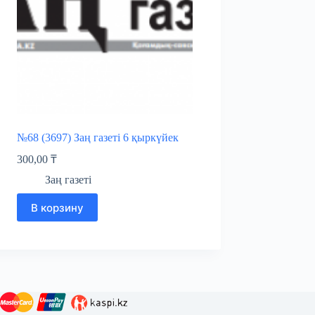
№68 (3697) Заң газеті 6 қыркүйек
300,00
₸
Заң газеті
В корзину