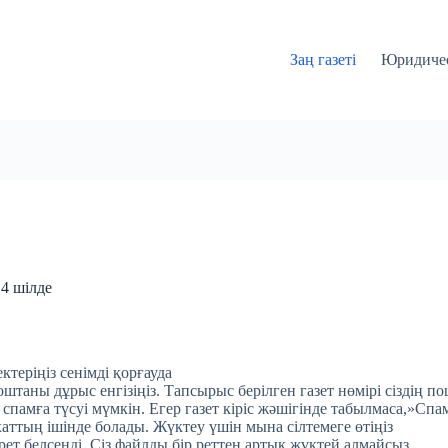
Заң газеті
Юридичес
 4 шілде
ктеріңіз сенімді қорғауда
таны дұрыс енгізіңіз. Тапсырыс берілген газет нөмірі сіздің по
 спамға түсуі мүмкін. Егер газет кіріс жәшігінде табылмаса,»Спа
хаттың ішінде болады. Жүктеу үшін мына сілтемеге өтіңіз
 рет белсенді. Сіз файлды бір реттен артық жүктей алмайсыз.