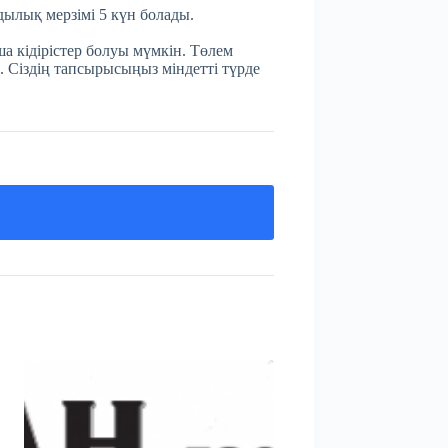
мдылық мерзімі 5 күн болады.
а кідірістер болуы мүмкін. Төлем
. Сіздің тапсырысыңыз міндетті түрде