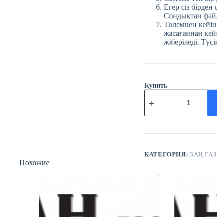
Егер сіз бірден
Сондықтан файл
Төлемнен кейін
жасағаннан кейі
жіберіледі. Түсі
Купить
Количество
товара
№50
(3778)
Заң
газеті
4
шілде
КАТЕГОРИЯ:
ЗАҢ ГАЗ
Похожие