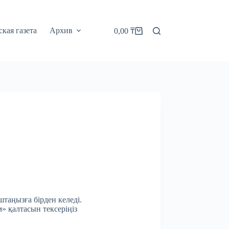
кая газета
Архив
0,00
₸
Корзина
штаңызға бірден келеді.
м» қалтасын тексеріңіз