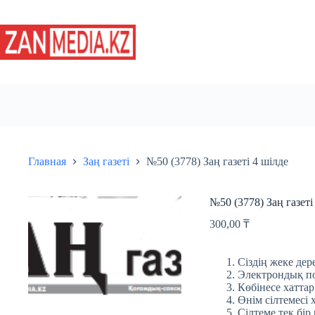
Перейти
к
сути
Главная
Заң газеті
№50 (3778) Заң газеті 4 шілде
№50 (3778) Заң газеті
300,00
₸
Сіздің жеке дере
Электрондық пош
Көбінесе хаттар
Өнім сілтемесі 
Сілтеме тек бір