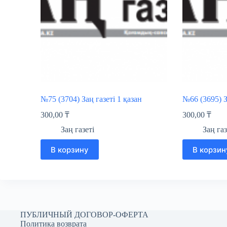
№75 (3704) Заң газеті 1 қазан
№66 (3695) З
300,00
₸
300,00
₸
Заң газеті
Заң газ
В корзину
В корзин
ПУБЛИЧНЫЙ ДОГОВОР-ОФЕРТА
Политика возврата