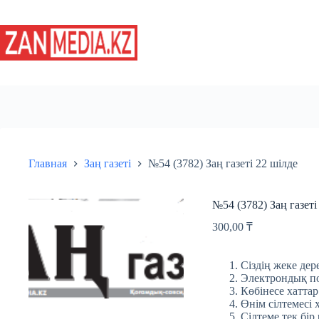
Перейти
к
сути
Главная
Заң газеті
№54 (3782) Заң газеті 22 шілде
№54 (3782) Заң газеті
300,00
₸
Сіздің жеке дере
Электрондық пош
Көбінесе хаттар
Өнім сілтемесі 
Сілтеме тек бір