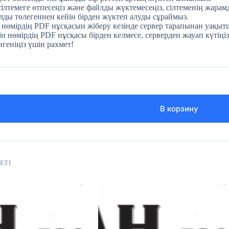
 сілтемеге өтпесеңіз және файлды жүктемесеңіз, сілтеменің жара
ды төлегеннен кейін бірден жүктеп алуды сұраймыз.
 нөмірдің PDF нұсқасын жіберу кезінде сервер тарапынан уақытш
н нөмірдің PDF нұсқасы бірден келмесе, серверден жауап күтіңіз
нгеніңіз үшін рахмет!
В корзину
ЕТІ