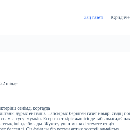
Заң газеті
Юридичес
 22 шілде
ктеріңіз сенімді қорғауда
таны дұрыс енгізіңіз. Тапсырыс берілген газет нөмірі сіздің по
 спамға түсуі мүмкін. Егер газет кіріс жәшігінде табылмаса,»Спа
хаттың ішінде болады. Жүктеу үшін мына сілтемеге өтіңіз
 рет белсенді. Сіз файлды бір реттен артық жүктей алмайсыз.