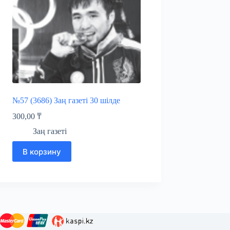
№57 (3686) Заң газеті 30 шілде
300,00
₸
Заң газеті
В корзину