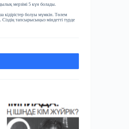
мдылық мерзімі 5 күн болады.
а кідірістер болуы мүмкін. Төлем
. Сіздің тапсырысыңыз міндетті түрде