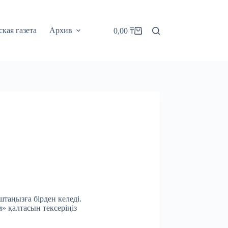
кая газета
Архив
0,00
₸
Корзина
штаңызға бірден келеді.
м» қалтасын тексеріңіз