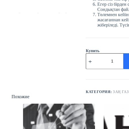
Егер сіз бірден
Сондықтан файл
Төлемнен кейін
жасағаннан кейі
жіберіледі. Түсі
Купить
Количество
товара
№54
(3782)
Заң
газеті
22
шілде
КАТЕГОРИЯ:
ЗАҢ ГАЗ
Похожие