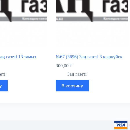
аң газеті 13 тамыз
№67 (3696) Заң газеті 3 қыркүйек
300,00
₸
еті
Заң газеті
у
В корзину