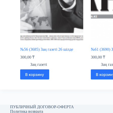
№56 (3685) Заң газеті 26 шілде
№61 (3690) З
300,00
₸
300,00
₸
Заң газеті
Заң газ
В корзину
В корзин
ПУБЛИЧНЫЙ ДОГОВОР-ОФЕРТА
Политика возврата