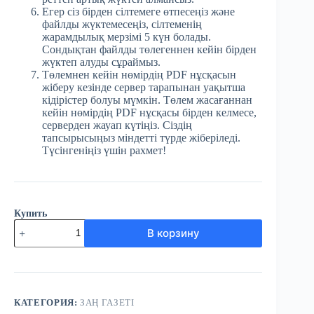
Егер сіз бірден сілтемеге өтпесеңіз және
файлды жүктемесеңіз, сілтеменің
жарамдылық мерзімі 5 күн болады.
Сондықтан файлды төлегеннен кейін бірден
жүктеп алуды сұраймыз.
Төлемнен кейін нөмірдің PDF нұсқасын
жіберу кезінде сервер тарапынан уақытша
кідірістер болуы мүмкін. Төлем жасағаннан
кейін нөмірдің PDF нұсқасы бірден келмесе,
серверден жауап күтіңіз. Сіздің
тапсырысыңыз міндетті түрде жіберіледі.
Түсінгеніңіз үшін рахмет!
Купить
Количество
В корзину
товара
№6
(3734)
Заң
газеті
24
КАТЕГОРИЯ:
ЗАҢ ГАЗЕТІ
қаңтар