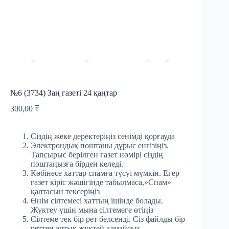
№6 (3734) Заң газеті 24 қаңтар
300,00
₸
Сіздің жеке деректеріңіз сенімді қорғауда
Электрондық поштаны дұрыс енгізіңіз.
Тапсырыс берілген газет нөмірі сіздің
поштаңызға бірден келеді.
Көбінесе хаттар спамға түсуі мүмкін. Егер
газет кіріс жәшігінде табылмаса,»Спам»
қалтасын тексеріңіз
Өнім сілтемесі хаттың ішінде болады.
Жүктеу үшін мына сілтемеге өтіңіз
Сілтеме тек бір рет белсенді. Сіз файлды бір
реттен артық жүктей алмайсыз.