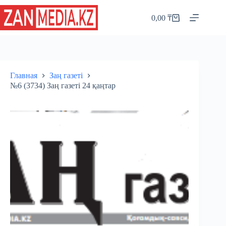
Перейти
к
0,00
₸
Корзина
сути
Главная
Заң газеті
№6 (3734) Заң газеті 24 қаңтар