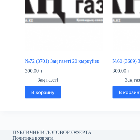
№72 (3701) Заң газеті 20 қыркүйек
№60 (3689) З
300,00
₸
300,00
₸
Заң газеті
Заң газ
В корзину
В корзин
ПУБЛИЧНЫЙ ДОГОВОР-ОФЕРТА
Политика возврата