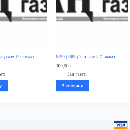
аң газеті 9 тамыз
№59 (3688) Заң газеті 7 тамыз
300,00
₸
еті
Заң газеті
у
В корзину