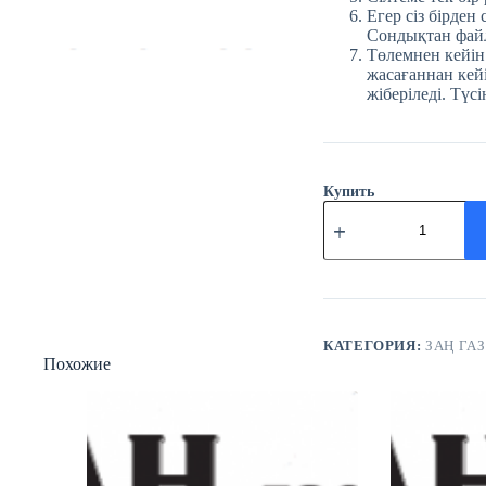
Егер сіз бірден
Сондықтан файл
Төлемнен кейін
жасағаннан кейі
жіберіледі. Түсі
Купить
Количество
товара
№62
(3790)
Заң
газеті
19
тамыз
КАТЕГОРИЯ:
ЗАҢ ГАЗ
Похожие