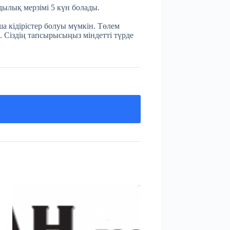
мдылық мерзімі 5 күн болады.
а кідірістер болуы мүмкін. Төлем
. Сіздің тапсырысыңыз міндетті түрде