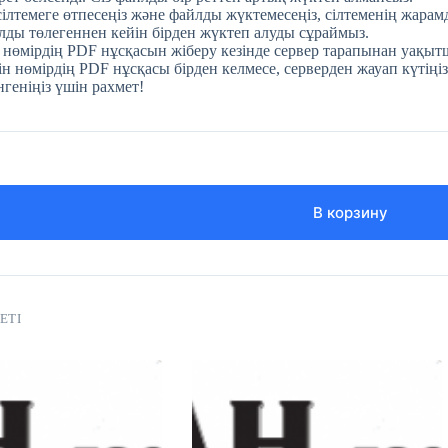
 сілтемеге өтпесеңіз және файлды жүктемесеңіз, сілтеменің жара
ды төлегеннен кейін бірден жүктеп алуды сұраймыз.
 нөмірдің PDF нұсқасын жіберу кезінде сервер тарапынан уақытш
н нөмірдің PDF нұсқасы бірден келмесе, серверден жауап күтіңіз
нгеніңіз үшін рахмет!
В корзину
ЕТІ