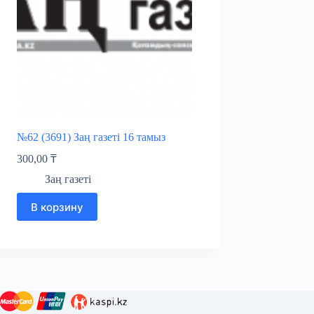
№62 (3691) Заң газеті 16 тамыз
300,00
₸
Заң газеті
В корзину