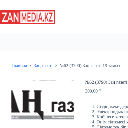
Перейти
к
сути
Главная
Заң газеті
№62 (3790) Заң газеті 19 тамыз
№62 (3790) Заң газеті
300,00
₸
Сіздің жеке дере
Электрондық пош
Көбінесе хаттар
Өнім сілтемесі 
Сілтеме тек бір