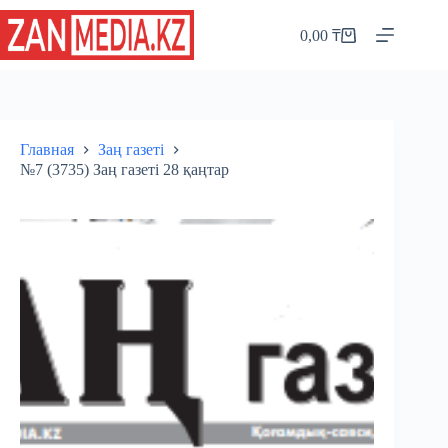
Перейти
к
0,00
₸
Корзина
сути
Главная
Заң газеті
№7 (3735) Заң газеті 28 қаңтар