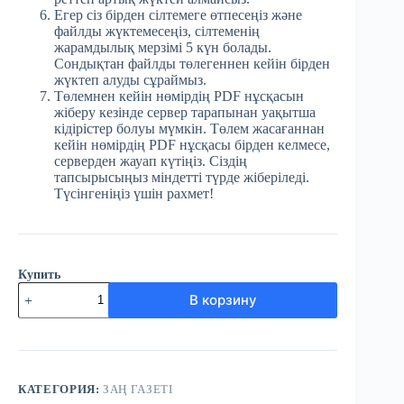
Егер сіз бірден сілтемеге өтпесеңіз және
файлды жүктемесеңіз, сілтеменің
жарамдылық мерзімі 5 күн болады.
Сондықтан файлды төлегеннен кейін бірден
жүктеп алуды сұраймыз.
Төлемнен кейін нөмірдің PDF нұсқасын
жіберу кезінде сервер тарапынан уақытша
кідірістер болуы мүмкін. Төлем жасағаннан
кейін нөмірдің PDF нұсқасы бірден келмесе,
серверден жауап күтіңіз. Сіздің
тапсырысыңыз міндетті түрде жіберіледі.
Түсінгеніңіз үшін рахмет!
Купить
Количество
В корзину
товара
№7
(3735)
Заң
газеті
28
КАТЕГОРИЯ:
ЗАҢ ГАЗЕТІ
қаңтар