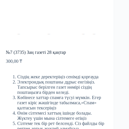
№7 (3735) Заң газеті 28 қаңтар
300,00
₸
Сіздің жеке деректеріңіз сенімді қорғауда
Электрондық поштаны дұрыс енгізіңіз.
Тапсырыс берілген газет нөмірі сіздің
поштаңызға бірден келеді.
Көбінесе хаттар спамға түсуі мүмкін. Егер
газет кіріс жәшігінде табылмаса,»Спам»
қалтасын тексеріңіз
Өнім сілтемесі хаттың ішінде болады.
Жүктеу үшін мына сілтемеге өтіңіз
Сілтеме тек бір рет белсенді. Сіз файлды бір
реттен артық жүктей алмайсыз.