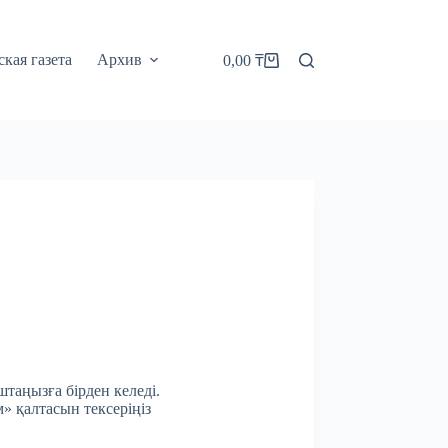
кая газета
Архив
0,00
₸
Корзина
штаңызға бірден келеді.
м» қалтасын тексеріңіз