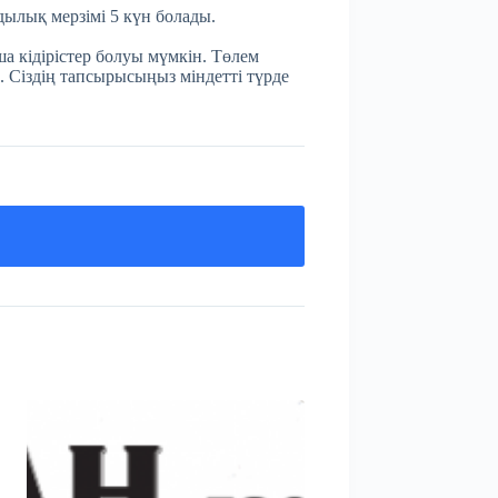
мдылық мерзімі 5 күн болады.
а кідірістер болуы мүмкін. Төлем
. Сіздің тапсырысыңыз міндетті түрде