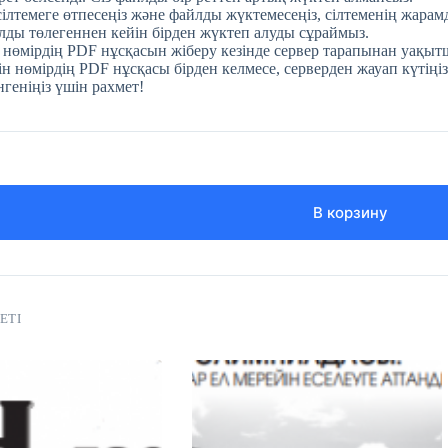
 сілтемеге өтпесеңіз және файлды жүктемесеңіз, сілтеменің жара
ды төлегеннен кейін бірден жүктеп алуды сұраймыз.
 нөмірдің PDF нұсқасын жіберу кезінде сервер тарапынан уақытш
н нөмірдің PDF нұсқасы бірден келмесе, серверден жауап күтіңіз
нгеніңіз үшін рахмет!
В корзину
ЕТІ