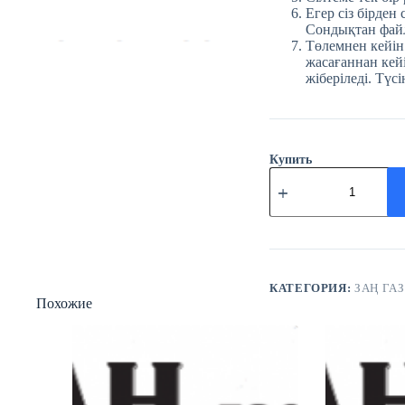
Егер сіз бірден
Сондықтан файл
Төлемнен кейін
жасағаннан кейі
жіберіледі. Түсі
Купить
Количество
товара
№76
(3705)
Заң
газеті
4
қазан
КАТЕГОРИЯ:
ЗАҢ ГАЗ
Похожие