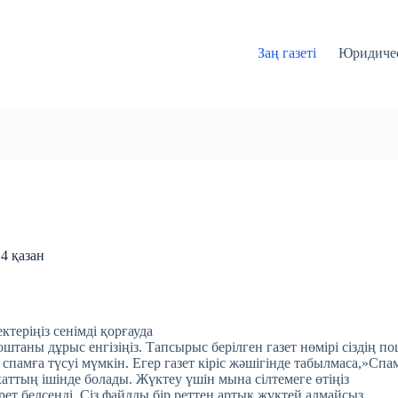
Заң газеті
Юридичес
 4 қазан
ктеріңіз сенімді қорғауда
таны дұрыс енгізіңіз. Тапсырыс берілген газет нөмірі сіздің по
 спамға түсуі мүмкін. Егер газет кіріс жәшігінде табылмаса,»Спа
хаттың ішінде болады. Жүктеу үшін мына сілтемеге өтіңіз
 рет белсенді. Сіз файлды бір реттен артық жүктей алмайсыз.