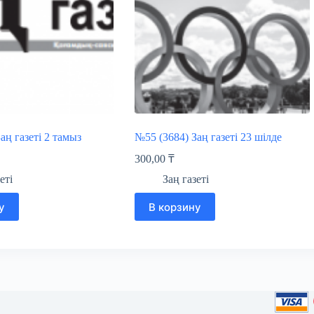
аң газеті 2 тамыз
№55 (3684) Заң газеті 23 шілде
300,00
₸
еті
Заң газеті
у
В корзину