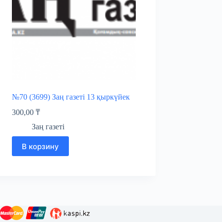
№70 (3699) Заң газеті 13 қыркүйек
300,00
₸
Заң газеті
В корзину