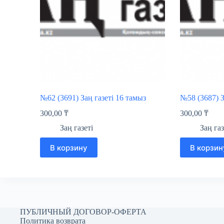
№62 (3691) Заң газеті 16 тамыз
№58 (3687) З
300,00
₸
300,00
₸
Заң газеті
Заң газ
В корзину
В корзин
ПУБЛИЧНЫЙ ДОГОВОР-ОФЕРТА
Политика возврата