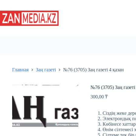
Перейти
к
сути
Главная
Заң газеті
№76 (3705) Заң газеті 4 қазан
№76 (3705) Заң газеті
300,00
₸
Сіздің жеке дере
Электрондық пош
Көбінесе хаттар
Өнім сілтемесі 
Сілтеме тек бір