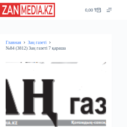
Перейти
к
0,00
₸
Корзина
сути
Главная
Заң газеті
№84 (3812) Заң газеті 7 қараша