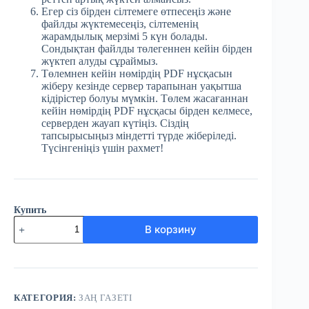
Егер сіз бірден сілтемеге өтпесеңіз және
файлды жүктемесеңіз, сілтеменің
жарамдылық мерзімі 5 күн болады.
Сондықтан файлды төлегеннен кейін бірден
жүктеп алуды сұраймыз.
Төлемнен кейін нөмірдің PDF нұсқасын
жіберу кезінде сервер тарапынан уақытша
кідірістер болуы мүмкін. Төлем жасағаннан
кейін нөмірдің PDF нұсқасы бірден келмесе,
серверден жауап күтіңіз. Сіздің
тапсырысыңыз міндетті түрде жіберіледі.
Түсінгеніңіз үшін рахмет!
Купить
Количество
В корзину
товара
№84
(3812)
Заң
газеті
7
КАТЕГОРИЯ:
ЗАҢ ГАЗЕТІ
қараша