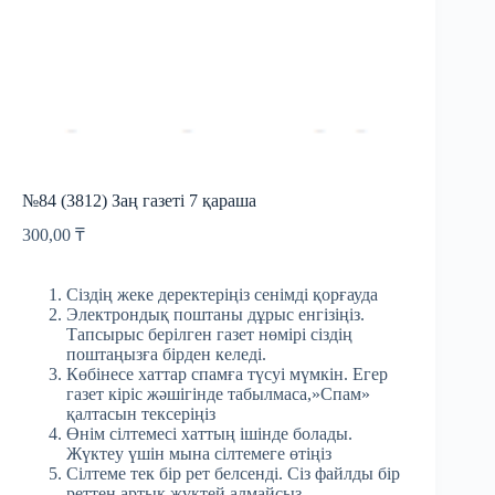
№84 (3812) Заң газеті 7 қараша
300,00
₸
Сіздің жеке деректеріңіз сенімді қорғауда
Электрондық поштаны дұрыс енгізіңіз.
Тапсырыс берілген газет нөмірі сіздің
поштаңызға бірден келеді.
Көбінесе хаттар спамға түсуі мүмкін. Егер
газет кіріс жәшігінде табылмаса,»Спам»
қалтасын тексеріңіз
Өнім сілтемесі хаттың ішінде болады.
Жүктеу үшін мына сілтемеге өтіңіз
Сілтеме тек бір рет белсенді. Сіз файлды бір
реттен артық жүктей алмайсыз.