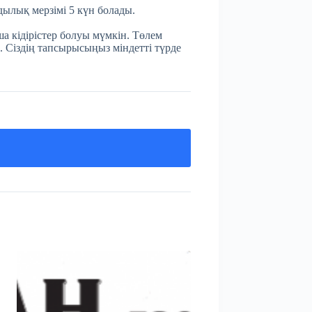
мдылық мерзімі 5 күн болады.
а кідірістер болуы мүмкін. Төлем
. Сіздің тапсырысыңыз міндетті түрде