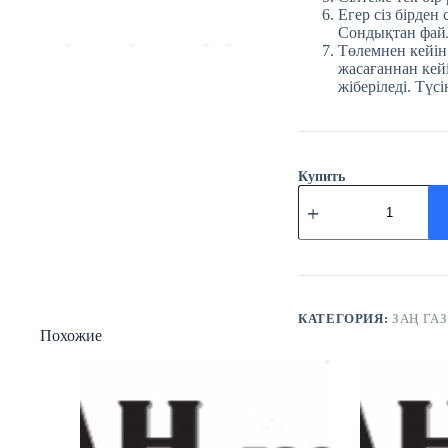
Егер сіз бірден
Сондықтан файл
Төлемнен кейін
жасағаннан кейі
жіберіледі. Түсі
Купить
Количество
товара
№88
(3717)
Заң
газеті
15
қараша
КАТЕГОРИЯ:
ЗАҢ ГАЗ
Похожие