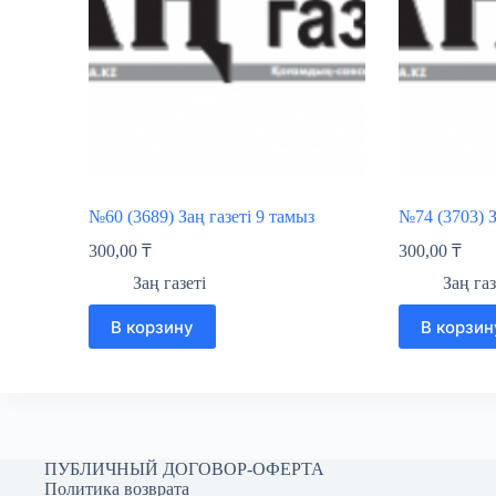
№60 (3689) Заң газеті 9 тамыз
№74 (3703) З
300,00
₸
300,00
₸
Заң газеті
Заң газ
В корзину
В корзин
ПУБЛИЧНЫЙ ДОГОВОР-ОФЕРТА
Политика возврата