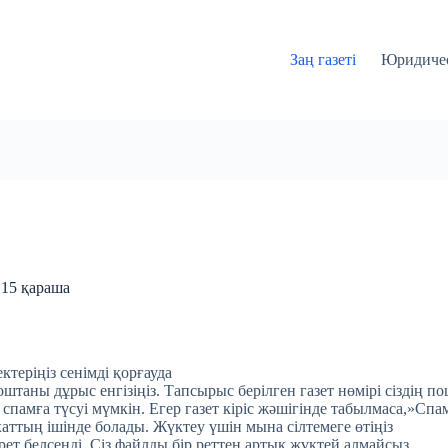
Заң газеті
Юридичес
 15 қараша
ктеріңіз сенімді қорғауда
таны дұрыс енгізіңіз. Тапсырыс берілген газет нөмірі сіздің по
 спамға түсуі мүмкін. Егер газет кіріс жәшігінде табылмаса,»Спа
хаттың ішінде болады. Жүктеу үшін мына сілтемеге өтіңіз
 рет белсенді. Сіз файлды бір реттен артық жүктей алмайсыз.