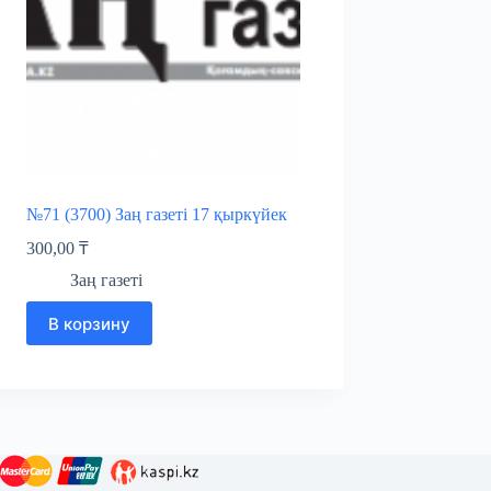
№71 (3700) Заң газеті 17 қыркүйек
300,00
₸
Заң газеті
В корзину