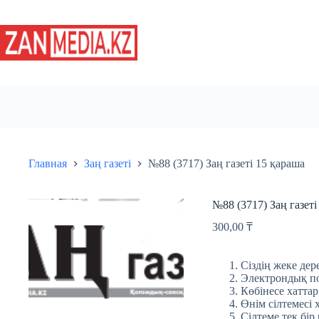
Перейти
к
сути
Главная
Заң газеті
№88 (3717) Заң газеті 15 қараша
№88 (3717) Заң газеті
300,00
₸
Сіздің жеке дере
Электрондық пош
Көбінесе хаттар
Өнім сілтемесі 
Сілтеме тек бір