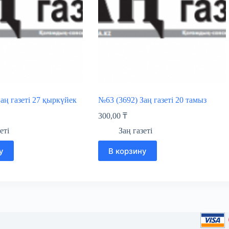
аң газеті 27 қыркүйек
№63 (3692) Заң газеті 20 тамыз
300,00
₸
еті
Заң газеті
у
В корзину