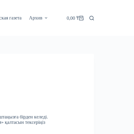
кая газета
Архив
0,00
₸
Корзина
штаңызға бірден келеді.
м» қалтасын тексеріңіз