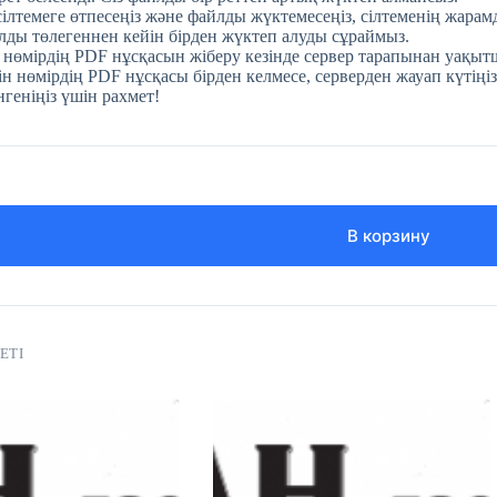
 сілтемеге өтпесеңіз және файлды жүктемесеңіз, сілтеменің жара
ды төлегеннен кейін бірден жүктеп алуды сұраймыз.
 нөмірдің PDF нұсқасын жіберу кезінде сервер тарапынан уақытш
н нөмірдің PDF нұсқасы бірден келмесе, серверден жауап күтіңіз
нгеніңіз үшін рахмет!
В корзину
ЕТІ