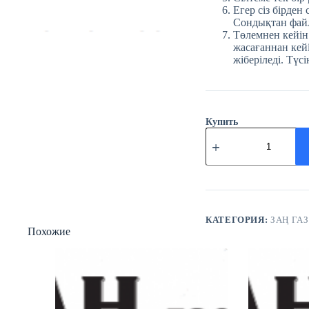
Егер сіз бірден
Сондықтан файл
Төлемнен кейін
жасағаннан кейі
жіберіледі. Түсі
Купить
Количество
товара
№88
(3816)
Заң
газеті
21
қараша
КАТЕГОРИЯ:
ЗАҢ ГАЗ
Похожие