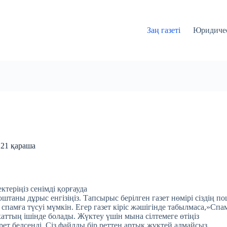
Заң газеті
Юридичес
 21 қараша
ктеріңіз сенімді қорғауда
таны дұрыс енгізіңіз. Тапсырыс берілген газет нөмірі сіздің по
 спамға түсуі мүмкін. Егер газет кіріс жәшігінде табылмаса,»Спа
хаттың ішінде болады. Жүктеу үшін мына сілтемеге өтіңіз
 рет белсенді. Сіз файлды бір реттен артық жүктей алмайсыз.