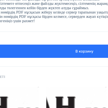
 сілтемеге өтпесеңіз және файлды жүктемесеңіз, сілтеменің жара
ды төлегеннен кейін бірден жүктеп алуды сұраймыз.
 нөмірдің PDF нұсқасын жіберу кезінде сервер тарапынан уақытш
н нөмірдің PDF нұсқасы бірден келмесе, серверден жауап күтіңіз
нгеніңіз үшін рахмет!
В корзину
ЕТІ