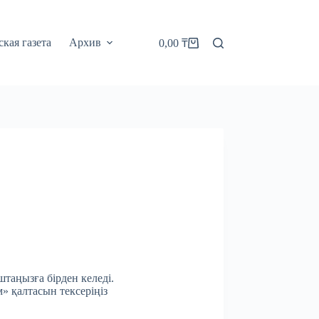
кая газета
Архив
0,00
₸
Корзина
штаңызға бірден келеді.
м» қалтасын тексеріңіз