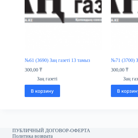
№61 (3690) Заң газеті 13 тамыз
№71 (3700) З
300,00
₸
300,00
₸
Заң газеті
Заң газ
В корзину
В корзин
ПУБЛИЧНЫЙ ДОГОВОР-ОФЕРТА
Политика возврата