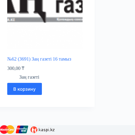
№62 (3691) Заң газеті 16 тамыз
300,00
₸
Заң газеті
В корзину