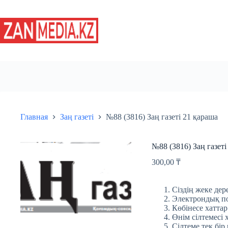
Перейти
к
сути
Главная
Заң газеті
№88 (3816) Заң газеті 21 қараша
№88 (3816) Заң газеті
300,00
₸
Сіздің жеке дере
Электрондық пош
Көбінесе хаттар
Өнім сілтемесі 
Сілтеме тек бір