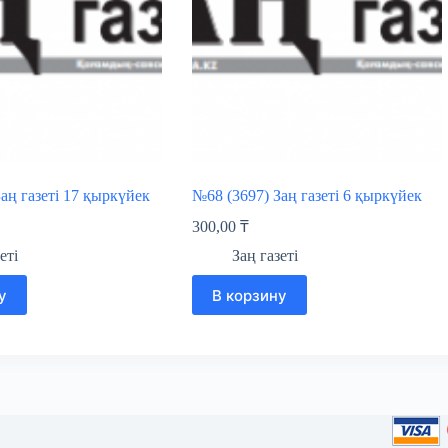
аң газеті 17 қыркүйек
№68 (3697) Заң газеті 6 қыркүйек
300,00
₸
еті
Заң газеті
у
В корзину