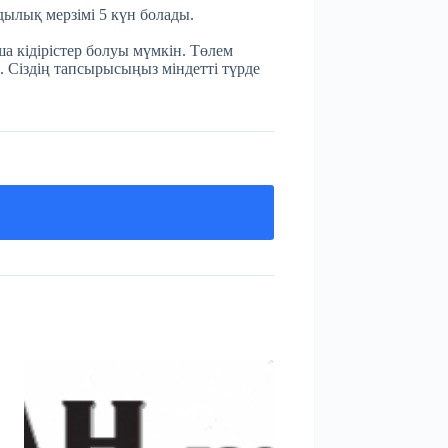
мдылық мерзімі 5 күн болады.
а кідірістер болуы мүмкін. Төлем
. Сіздің тапсырысыңыз міндетті түрде