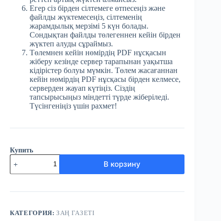
Егер сіз бірден сілтемеге өтпесеңіз және
файлды жүктемесеңіз, сілтеменің
жарамдылық мерзімі 5 күн болады.
Сондықтан файлды төлегеннен кейін бірден
жүктеп алуды сұраймыз.
Төлемнен кейін нөмірдің PDF нұсқасын
жіберу кезінде сервер тарапынан уақытша
кідірістер болуы мүмкін. Төлем жасағаннан
кейін нөмірдің PDF нұсқасы бірден келмесе,
серверден жауап күтіңіз. Сіздің
тапсырысыңыз міндетті түрде жіберіледі.
Түсінгеніңіз үшін рахмет!
Купить
Количество
В корзину
товара
№89
(3817)
Заң
газеті
25
КАТЕГОРИЯ:
ЗАҢ ГАЗЕТІ
қараша