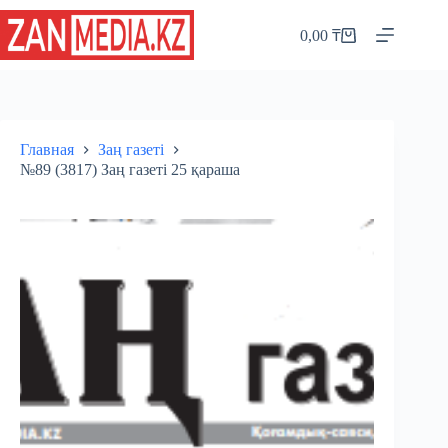
Перейти
к
0,00
₸
Корзина
сути
Главная
Заң газеті
№89 (3817) Заң газеті 25 қараша