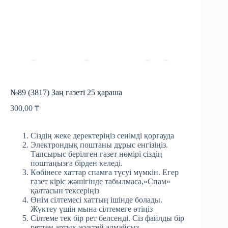
№89 (3817) Заң газеті 25 қараша
300,00
₸
Сіздің жеке деректеріңіз сенімді қорғауда
Электрондық поштаны дұрыс енгізіңіз.
Тапсырыс берілген газет нөмірі сіздің
поштаңызға бірден келеді.
Көбінесе хаттар спамға түсуі мүмкін. Егер
газет кіріс жәшігінде табылмаса,»Спам»
қалтасын тексеріңіз
Өнім сілтемесі хаттың ішінде болады.
Жүктеу үшін мына сілтемеге өтіңіз
Сілтеме тек бір рет белсенді. Сіз файлды бір
реттен артық жүктей алмайсыз.