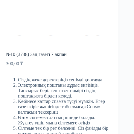
№10 (3738) Заң газеті 7 ақпан
300,00
₸
Сіздің жеке деректеріңіз сенімді қорғауда
Электрондық поштаны дұрыс енгізіңіз.
Тапсырыс берілген газет нөмірі сіздің
поштаңызға бірден келеді.
Көбінесе хаттар спамға түсуі мүмкін. Егер
газет кіріс жәшігінде табылмаса,»Спам»
қалтасын тексеріңіз
Өнім сілтемесі хаттың ішінде болады.
Жүктеу үшін мына сілтемеге өтіңіз
Сілтеме тек бір рет белсенді. Сіз файлды бір
реттен артық жүктей алмайсыз.