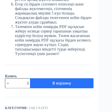
Егер сіз бірден сілтемеге өтпесеңіз және
файлды жүктемесеңіз, сілтеменің
жарамдылық мерзімі 5 күн болады.
Сондықтан файлды төлегеннен кейін бірден
жүктеп алуды сұраймыз.
Төлемнен кейін нөмірдің PDF нұсқасын
жіберу кезінде сервер тарапынан уақытша
кідірістер болуы мүмкін. Төлем жасағаннан
кейін нөмірдің PDF нұсқасы бірден келмесе,
серверден жауап күтіңіз. Сіздің
тапсырысыңыз міндетті түрде жіберіледі.
Түсінгеніңіз үшін рахмет!
Купить
Количество
В корзину
товара
№10
(3738)
Заң
газеті
7
КАТЕГОРИЯ:
ЗАҢ ГАЗЕТІ
ақпан