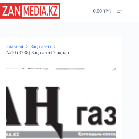
Перейти
к
0,00
₸
Корзина
сути
Главная
Заң газеті
№10 (3738) Заң газеті 7 ақпан