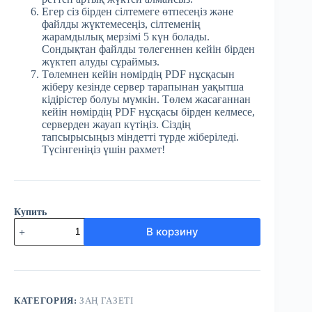
Егер сіз бірден сілтемеге өтпесеңіз және
файлды жүктемесеңіз, сілтеменің
жарамдылық мерзімі 5 күн болады.
Сондықтан файлды төлегеннен кейін бірден
жүктеп алуды сұраймыз.
Төлемнен кейін нөмірдің PDF нұсқасын
жіберу кезінде сервер тарапынан уақытша
кідірістер болуы мүмкін. Төлем жасағаннан
кейін нөмірдің PDF нұсқасы бірден келмесе,
серверден жауап күтіңіз. Сіздің
тапсырысыңыз міндетті түрде жіберіледі.
Түсінгеніңіз үшін рахмет!
Купить
Количество
В корзину
товара
№9
(3836)
Заң
газеті
3
КАТЕГОРИЯ:
ЗАҢ ГАЗЕТІ
ақпан