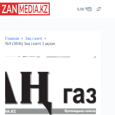
Перейти
к
0,00
₸
Корзина
сути
Главная
Заң газеті
№9 (3836) Заң газеті 3 ақпан