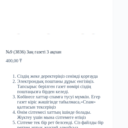
№9 (3836) Заң газеті 3 ақпан
400,00
₸
Сіздің жеке деректеріңіз сенімді қорғауда
Электрондық поштаны дұрыс енгізіңіз.
Тапсырыс берілген газет нөмірі сіздің
поштаңызға бірден келеді.
Көбінесе хаттар спамға түсуі мүмкін. Егер
газет кіріс жәшігінде табылмаса,»Спам»
қалтасын тексеріңіз
Өнім сілтемесі хаттың ішінде болады.
Жүктеу үшін мына сілтемеге өтіңіз
Сілтеме тек бір рет белсенді. Сіз файлды бір
реттен артық жүктей алмайсыз.