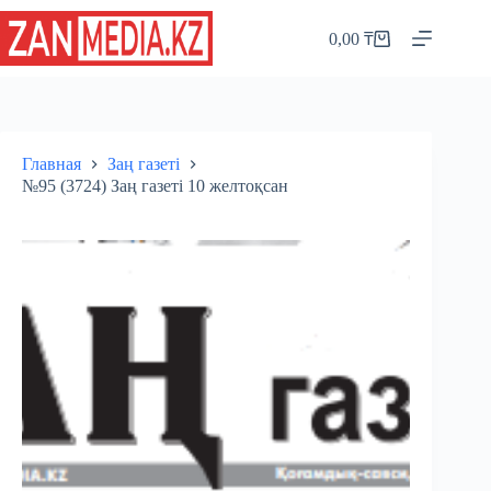
Перейти
к
0,00
₸
Корзина
сути
Главная
Заң газеті
№95 (3724) Заң газеті 10 желтоқсан