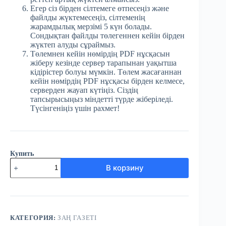
Егер сіз бірден сілтемеге өтпесеңіз және
файлды жүктемесеңіз, сілтеменің
жарамдылық мерзімі 5 күн болады.
Сондықтан файлды төлегеннен кейін бірден
жүктеп алуды сұраймыз.
Төлемнен кейін нөмірдің PDF нұсқасын
жіберу кезінде сервер тарапынан уақытша
кідірістер болуы мүмкін. Төлем жасағаннан
кейін нөмірдің PDF нұсқасы бірден келмесе,
серверден жауап күтіңіз. Сіздің
тапсырысыңыз міндетті түрде жіберіледі.
Түсінгеніңіз үшін рахмет!
Купить
Количество
В корзину
товара
№95
(3724)
Заң
газеті
10
КАТЕГОРИЯ:
ЗАҢ ГАЗЕТІ
желтоқсан