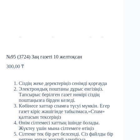
№95 (3724) Заң газеті 10 желтоқсан
300,00
₸
Сіздің жеке деректеріңіз сенімді қорғауда
Электрондық поштаны дұрыс енгізіңіз.
Тапсырыс берілген газет нөмірі сіздің
поштаңызға бірден келеді.
Көбінесе хаттар спамға түсуі мүмкін. Егер
газет кіріс жәшігінде табылмаса,»Спам»
қалтасын тексеріңіз
Өнім сілтемесі хаттың ішінде болады.
Жүктеу үшін мына сілтемеге өтіңіз
Сілтеме тек бір рет белсенді. Сіз файлды бір
реттен артық жүктей алмайсыз.