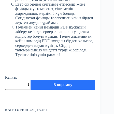
Егер сіз бірден сілтемеге өтпесеңіз және
файлды жүктемесеңіз, сілтеменің
жарамдылық мерзімі 5 күн болады.
Сондықтан файлды төлегеннен кейін бірден
жүктеп алуды сұраймыз.
Төлемнен кейін нөмірдің PDF нұсқасын
жіберу кезінде сервер тарапынан уақытша
кідірістер болуы мүмкін. Төлем жасағаннан
кейін нөмірдің PDF нұсқасы бірден келмесе,
серверден жауап күтіңіз. Сіздің
тапсырысыңыз міндетті түрде жіберіледі.
Түсінгеніңіз үшін рахмет!
Купить
Количество
В корзину
товара
№95
(3823)
Заң
газеті
16
КАТЕГОРИЯ:
ЗАҢ ГАЗЕТІ
желтоқсан