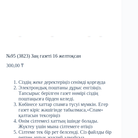
№95 (3823) Заң газеті 16 желтоқсан
300,00
₸
Сіздің жеке деректеріңіз сенімді қорғауда
Электрондық поштаны дұрыс енгізіңіз.
Тапсырыс берілген газет нөмірі сіздің
поштаңызға бірден келеді.
Көбінесе хаттар спамға түсуі мүмкін. Егер
газет кіріс жәшігінде табылмаса,»Спам»
қалтасын тексеріңіз
Өнім сілтемесі хаттың ішінде болады.
Жүктеу үшін мына сілтемеге өтіңіз
Сілтеме тек бір рет белсенді. Сіз файлды бір
реттен артық жүктей алмайсыз.