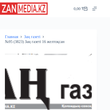
Перейти
к
0,00
₸
Корзина
сути
Главная
Заң газеті
№95 (3823) Заң газеті 16 желтоқсан