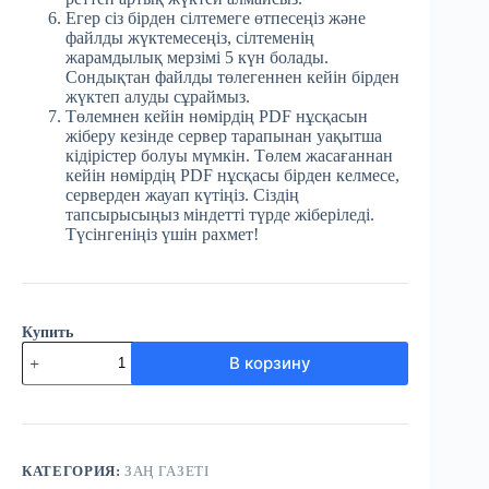
Егер сіз бірден сілтемеге өтпесеңіз және
файлды жүктемесеңіз, сілтеменің
жарамдылық мерзімі 5 күн болады.
Сондықтан файлды төлегеннен кейін бірден
жүктеп алуды сұраймыз.
Төлемнен кейін нөмірдің PDF нұсқасын
жіберу кезінде сервер тарапынан уақытша
кідірістер болуы мүмкін. Төлем жасағаннан
кейін нөмірдің PDF нұсқасы бірден келмесе,
серверден жауап күтіңіз. Сіздің
тапсырысыңыз міндетті түрде жіберіледі.
Түсінгеніңіз үшін рахмет!
Купить
Количество
В корзину
товара
№96
(3824)
Заң
газеті
19
КАТЕГОРИЯ:
ЗАҢ ГАЗЕТІ
желтоқсан