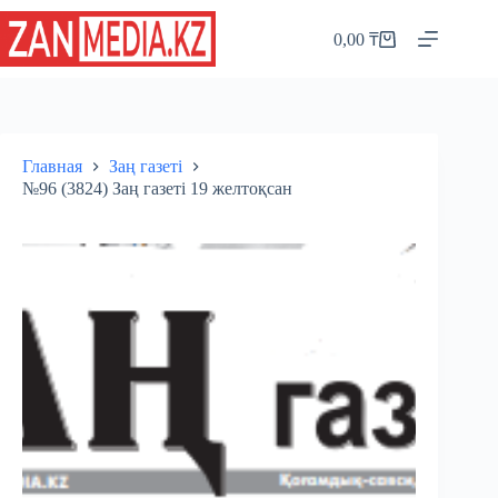
Перейти
к
0,00
₸
Корзина
сути
Главная
Заң газеті
№96 (3824) Заң газеті 19 желтоқсан