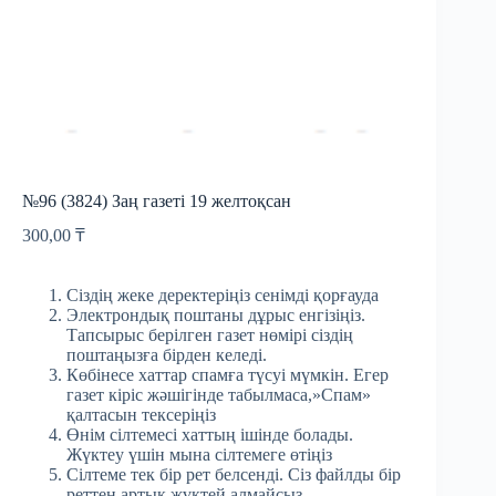
№96 (3824) Заң газеті 19 желтоқсан
300,00
₸
Сіздің жеке деректеріңіз сенімді қорғауда
Электрондық поштаны дұрыс енгізіңіз.
Тапсырыс берілген газет нөмірі сіздің
поштаңызға бірден келеді.
Көбінесе хаттар спамға түсуі мүмкін. Егер
газет кіріс жәшігінде табылмаса,»Спам»
қалтасын тексеріңіз
Өнім сілтемесі хаттың ішінде болады.
Жүктеу үшін мына сілтемеге өтіңіз
Сілтеме тек бір рет белсенді. Сіз файлды бір
реттен артық жүктей алмайсыз.