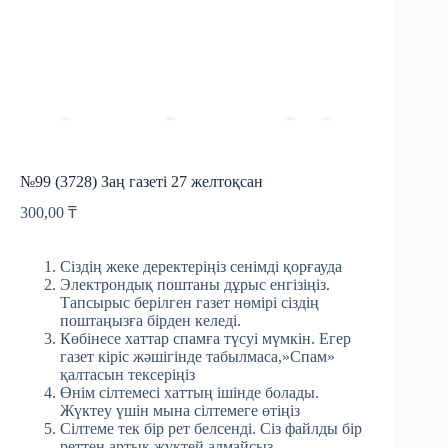
№99 (3728) Заң газеті 27 желтоқсан
300,00
₸
Сіздің жеке деректеріңіз сенімді қорғауда
Электрондық поштаны дұрыс енгізіңіз.
Тапсырыс берілген газет нөмірі сіздің
поштаңызға бірден келеді.
Көбінесе хаттар спамға түсуі мүмкін. Егер
газет кіріс жәшігінде табылмаса,»Спам»
қалтасын тексеріңіз
Өнім сілтемесі хаттың ішінде болады.
Жүктеу үшін мына сілтемеге өтіңіз
Сілтеме тек бір рет белсенді. Сіз файлды бір
реттен артық жүктей алмайсыз.