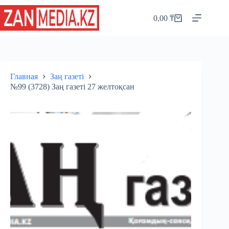
Перейти
к
0,00
₸
Корзина
сути
Главная
Заң газеті
№99 (3728) Заң газеті 27 желтоқсан