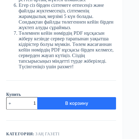
Егер сіз бірден сілтемеге өтпесеңіз және
файлды жүктемесеңіз, сілтеменің
жарамдылық мерзімі 5 күн болады.
Сондықтан файлды төлегеннен кейін бірден
жүктеп алуды сұраймыз.
Төлемнен кейін нөмірдің PDF нұсқасын
жіберу кезінде сервер тарапынан уақытша
кідірістер болуы мүмкін. Төлем жасағаннан
кейін нөмірдің PDF нұсқасы бірден келмесе,
серверден жауап күтіңіз. Сіздің
тапсырысыңыз міндетті түрде жіберіледі.
Түсінгеніңіз үшін рахмет!
Купить
Количество
В корзину
товара
№99
(3728)
Заң
газеті
27
КАТЕГОРИЯ:
ЗАҢ ГАЗЕТІ
желтоқсан