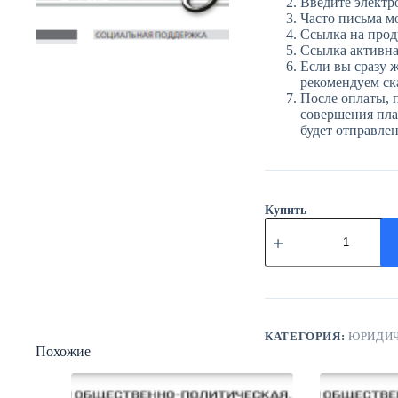
Введите электр
Часто письма м
Ссылка на прод
Ссылка активна 
Если вы сразу ж
рекомендуем ска
После оплаты, 
совершения плат
будет отправле
Купить
Количество
товара
ЮГ
№11
(3912)
11
февраля
2025
КАТЕГОРИЯ:
ЮРИДИЧ
Похожие