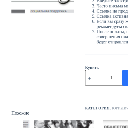
Введите электр
Часто письма м
Ссылка на прод
Ссылка активна 
Если вы сразу ж
рекомендуем ска
После оплаты, 
совершения плат
будет отправле
Купить
Количество
товара
ЮГ
№17
(3918)
4
марта
2025
КАТЕГОРИЯ:
ЮРИДИЧ
Похожие