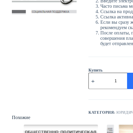
Введите электр
Часто письма м
Ссылка на прод
Ссылка активна 
Если вы сразу ж
рекомендуем ска
После оплаты, 
совершения плат
будет отправле
Купить
Количество
товара
ЮГ
№2
(3903)
10
января
2025
КАТЕГОРИЯ:
ЮРИДИЧ
Похожие