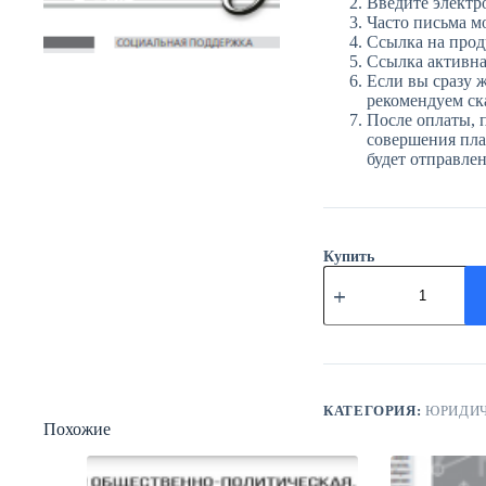
Введите электр
Часто письма м
Ссылка на прод
Ссылка активна 
Если вы сразу ж
рекомендуем ска
После оплаты, 
совершения плат
будет отправле
Купить
Количество
товара
ЮГ
№41
(3942)
3
июня
2025
КАТЕГОРИЯ:
ЮРИДИЧ
Похожие