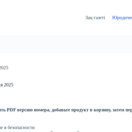
Заң газеті
Юридичес
2025
я 2025
ть PDF версию номера, добавьте продукт в корзину, затем пе
е в безопасности