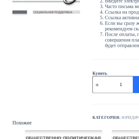
Введите электр
Часто письма м
Ссылка на прод
Ссылка активна 
Если вы сразу ж
рекомендуем ска
После оплаты, 
совершения плат
будет отправле
Купить
Количество
товара
ЮГ
№41
(4041)
5
июня
2026
КАТЕГОРИЯ:
ЮРИДИЧ
года
Похожие