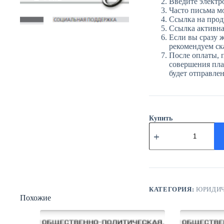
Введите электр
Часто письма м
Ссылка на прод
Ссылка активна 
Если вы сразу ж
рекомендуем ска
После оплаты, 
совершения плат
будет отправле
Купить
Количество
товара
ЮГ
№51
(3952)
11
июля
2025
КАТЕГОРИЯ:
ЮРИДИЧ
Похожие