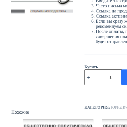
Введите электр
Часто письма м
Ссылка на прод
Ссылка активна 
Если вы сразу ж
рекомендуем ска
После оплаты, 
совершения плат
будет отправле
Купить
Количество
товара
ЮГ
№69
(3871)
10
сентября
2024
КАТЕГОРИЯ:
ЮРИДИЧ
Похожие