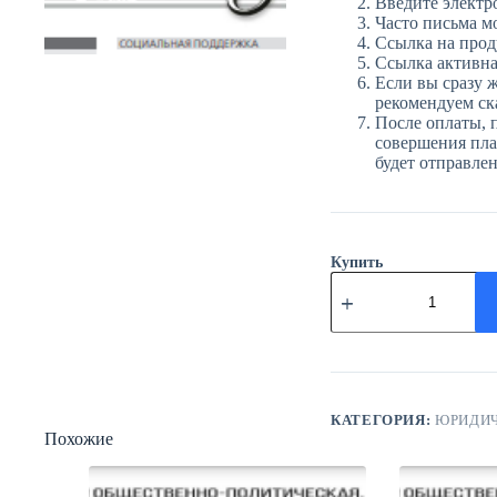
Введите электр
Часто письма м
Ссылка на прод
Ссылка активна 
Если вы сразу ж
рекомендуем ска
После оплаты, 
совершения плат
будет отправле
Купить
Количество
товара
ЮГ
№69
(3970)
16
сентября
2025
КАТЕГОРИЯ:
ЮРИДИЧ
года
Похожие