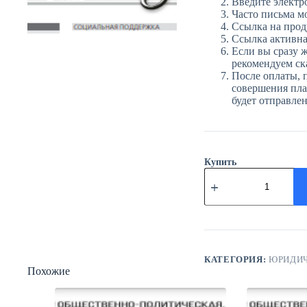
Введите электр
Часто письма м
Ссылка на прод
Ссылка активна 
Если вы сразу ж
рекомендуем ска
После оплаты, 
совершения плат
будет отправле
Купить
Количество
товара
ЮГ
№91
(3992)
2
декабря
2025
КАТЕГОРИЯ:
ЮРИДИЧ
года
Похожие