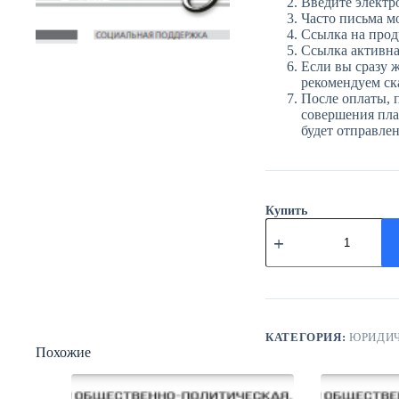
Введите электр
Часто письма м
Ссылка на прод
Ссылка активна 
Если вы сразу ж
рекомендуем ска
После оплаты, 
совершения плат
будет отправле
Купить
Количество
товара
ЮГ
№94
(3896)
6
декабря
2024
КАТЕГОРИЯ:
ЮРИДИЧ
Похожие